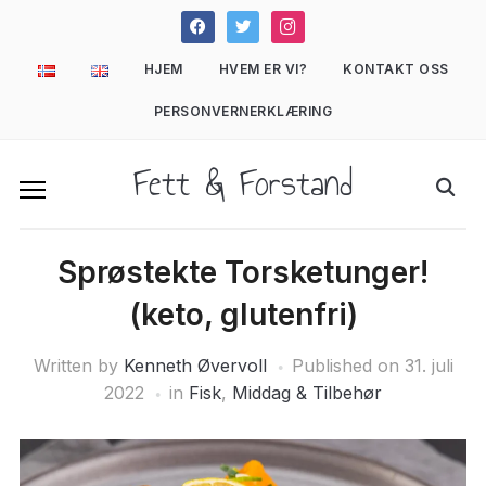
facebook
twitter
instagram
HJEM
HVEM ER VI?
KONTAKT OSS
PERSONVERNERKLÆRING
Fett & Forstand
Sprøstekte Torsketunger!
(keto, glutenfri)
Written by
Kenneth Øvervoll
Published on
31. juli
2022
in
Fisk
,
Middag & Tilbehør