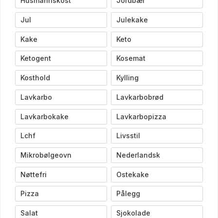
Husmannskost
Jordbær
Jul
Julekake
Kake
Keto
Ketogent
Kosemat
Kosthold
Kylling
Lavkarbo
Lavkarbobrød
Lavkarbokake
Lavkarbopizza
Lchf
Livsstil
Mikrobølgeovn
Nederlandsk
Nøttefri
Ostekake
Pizza
Pålegg
Salat
Sjokolade