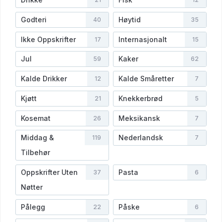
Godteri
Høytid
40
35
Ikke Oppskrifter
Internasjonalt
17
15
Jul
Kaker
59
62
Kalde Drikker
Kalde Småretter
12
7
Kjøtt
Knekkerbrød
21
5
Kosemat
Meksikansk
26
7
Middag &
Nederlandsk
119
7
Tilbehør
Oppskrifter Uten
Pasta
37
6
Nøtter
Pålegg
Påske
22
6