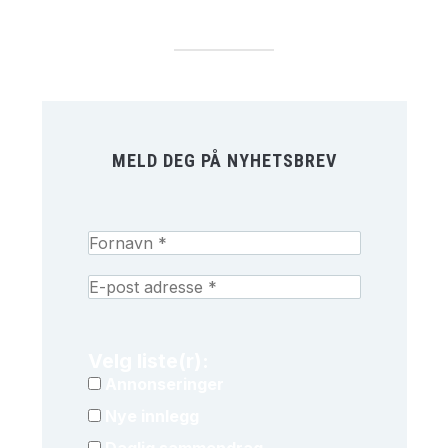
MELD DEG PÅ NYHETSBREV
Velg liste(r):
Annonseringer
Nye innlegg
Daglig sammendrag