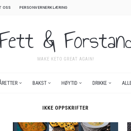
T OSS
PERSONVERNERKLÆRING
Fett & Forstan
MAKE KETO GREAT AGAIN!
ÅRETTER
BAKST
HØYTID
DRIKKE
ALL
IKKE OPPSKRIFTER