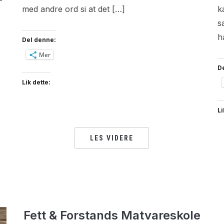
med andre ord si at det […]
k
s
h
Del denne:
Mer
D
Lik dette:
Li
LES VIDERE
Fett & Forstands Matvareskole