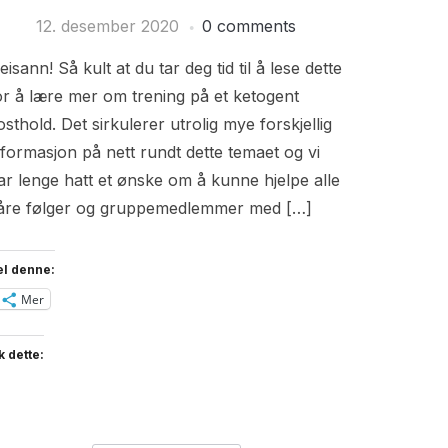
12. desember 2020
0 comments
eisann! Så kult at du tar deg tid til å lese dette
or å lære mer om trening på et ketogent
osthold. Det sirkulerer utrolig mye forskjellig
nformasjon på nett rundt dette temaet og vi
ar lenge hatt et ønske om å kunne hjelpe alle
åre følger og gruppemedlemmer med […]
el denne:
Mer
k dette: