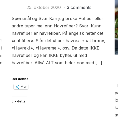
25. oktober 2020
3 comments
Spørsmål og Svar Kan jeg bruke Pofiber eller
andre typer mel enn Havrefiber? Svar: Kunn
havrefiber er havrefiber. På engelsk heter det
!
«oat fiber». Står det «fiber havre», «oat bran»,
 i
«Havrekli», «Havremel», osv. Da dette IKKE
Vi
havrefiber og kan IKKE byttes ut med
en
havrefiber. Altså ALT som heter noe med […]
Del denne:
I
Mer
p
l
Lik dette:
k
a