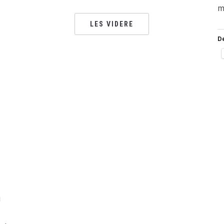
m
LES VIDERE
D
i