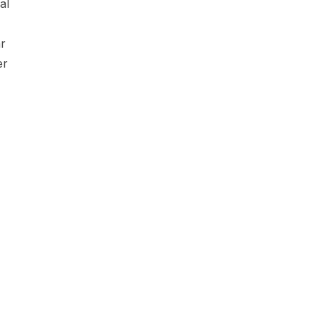
al
ar
er