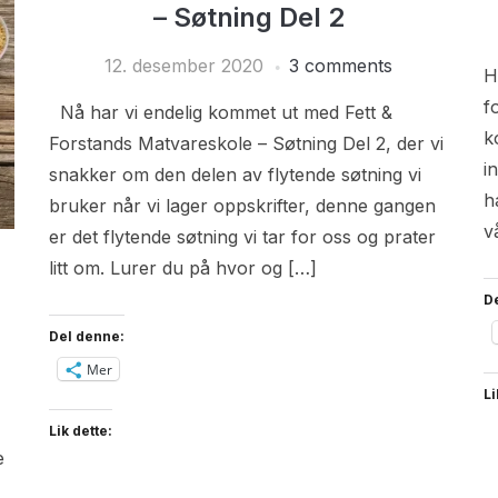
– Søtning Del 2
12. desember 2020
3 comments
H
f
Nå har vi endelig kommet ut med Fett &
k
Forstands Matvareskole – Søtning Del 2, der vi
i
snakker om den delen av flytende søtning vi
h
bruker når vi lager oppskrifter, denne gangen
v
er det flytende søtning vi tar for oss og prater
litt om. Lurer du på hvor og […]
D
Del denne:
Mer
Li
Lik dette:
e