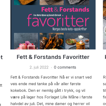
Fett & Forstands Favoritter
t
2. juli 2022
0 comments
Fett & Forstands Favoritter Nå er vi snart ved
R
veis ende med tanke på vår aller første
s
tt
kokebok. Den er nemlig gått i trykk, og vil
t
være på lager hos Forlaget Lille Måne i første
f
halvdel av juli. Det, mine damer og herrer vil
o
d