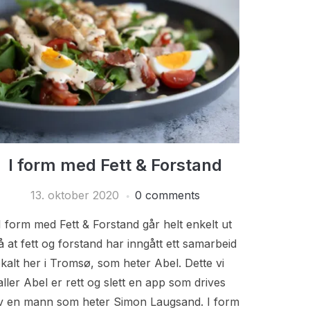
I form med Fett & Forstand
13. oktober 2020
0 comments
 form med Fett & Forstand går helt enkelt ut
å at fett og forstand har inngått ett samarbeid
okalt her i Tromsø, som heter Abel. Dette vi
aller Abel er rett og slett en app som drives
v en mann som heter Simon Laugsand. I form