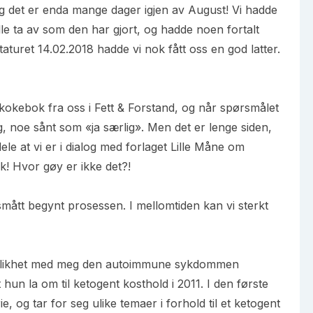
g det er enda mange dager igjen av August! Vi hadde
kulle ta av som den har gjort, og hadde noen fortalt
taturet 14.02.2018 hadde vi nok fått oss en god latter.
kebok fra oss i Fett & Forstand, og når spørsmålet
g, noe sånt som «ja særlig». Men det er lenge siden,
le at vi er i dialog med forlaget Lille Måne om
! Hvor gøy er ikke det?!
 smått begynt prosessen. I mellomtiden kan vi sterkt
 i likhet med meg den autoimmune sykdommen
 hun la om til ketogent kosthold i 2011. I den første
e, og tar for seg ulike temaer i forhold til et ketogent