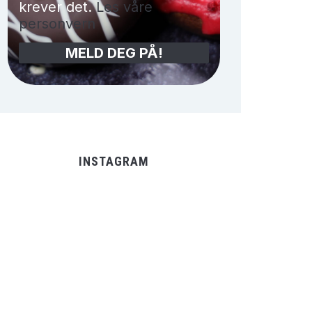
krever det.
Les våre
personvern
INSTAGRAM