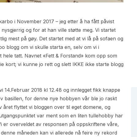
karbo i November 2017 – jeg etter å ha fått påvist
nysgjerrig og for at han ville støtte meg. Vi startet
lig mest på gøy. Det startet med at vi lå på sofaen og
bo blogg om vi skulle starta en, selv om vi i
t hele tatt. Navnet «Fett & Forstand» kom opp som
 kort; vi kunne jo rett og slett IKKE ikke starte blogg
i 14.Februar 2018 kl 12.48 og innlegget fikk knappe
 av basillen, for denne nye hobbyen vår ble jo raskt
ret flyttet vi bloggen over til eget domene, og
 utgangspunktet var ment som en liten tullehobby har
! Vi er overveldet av responsen på oppskriftene våre,
il denne måneden kan vi allerede nå feire ny rekord