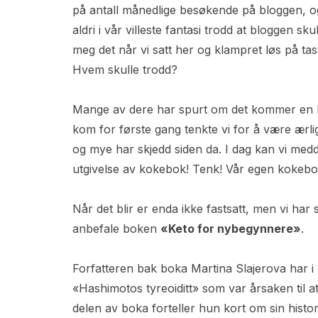
på antall månedlige besøkende på bloggen, o
aldri i vår villeste fantasi trodd at bloggen s
meg det når vi satt her og klampret løs på tas
Hvem skulle trodd?
Mange av dere har spurt om det kommer en ko
kom for første gang tenkte vi for å være ærli
og mye har skjedd siden da. I dag kan vi medde
utgivelse av kokebok! Tenk! Vår egen kokebok
Når det blir er enda ikke fastsatt, men vi har
anbefale boken
«Keto for nybegynnere»
.
Forfatteren bak boka Martina Slajerova har
«Hashimotos tyreoiditt» som var årsaken til at
delen av boka forteller hun kort om sin histori