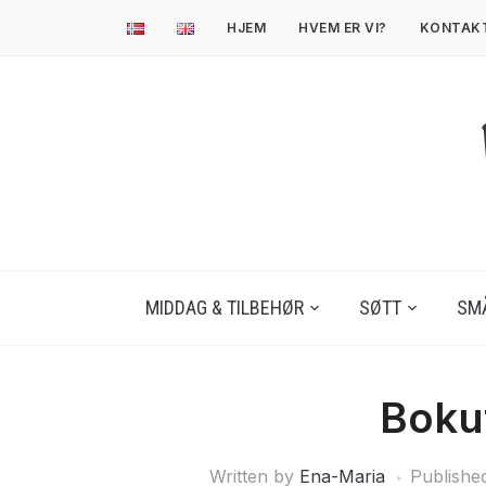
HJEM
HVEM ER VI?
KONTAK
MIDDAG & TILBEHØR
SØTT
SM
Bokut
Written by
Ena-Maria
Publishe