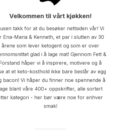
Velkommen til vårt kjøkken!
usen takk for at du besøker nettsiden vår! Vi
r Ena-Maria & Kenneth, et par i slutten av 30
årene som lever ketogent og som er over
ennomsnittet glad i å lage mat! Gjennom Fett &
Forstand håper vi å inspirere, motivere og å
se at et keto-kosthold ikke bare består av egg
g bacon! Vi håper du finner noe spennende å
lage blant våre 400+ oppskrifter, alle sortert
etter kategori - her bør være noe for enhver
smak!