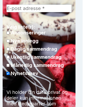
Velg liste(r):
Annonseringer
Nye innlegg
Daglig sammendrag
Ukentlig sammendrag
Månedlig sammendrag
Nyhetsbrev
Vi holder din data privat og
deler kun informasjonen
med tredjeparter som