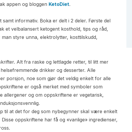
 bak appen og bloggen
KetoDiet
.
t samt informativ. Boka er delt i 2 deler. Første del
k et velbalansert ketogent kosthold, tips og råd,
man styre unna, elektrolytter, kosttilskudd,
ter. Alt fra raske og lettlagde retter, til litt mer
l helsefremmende drikker og desserter. Alle
r porsjon, noe som gjør det veldig enkelt for alle
Oppskriftene er også merket med symboler som
e allergener og om oppskriftene er vegetarisk,
; induksjonsvennlig.
p til at det for deg som nybegynner skal være enkelt
Disse oppskriftene har få og «vanlige» ingredienser,
ross.