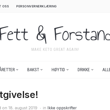
T OSS
PERSONVERNERKLÆRING
Fett & Forstan
MAKE KETO GREAT AGAIN!
ÅRETTER
BAKST
HØYTID
DRIKKE
ALL
givelse!
d on
18. august 2019
in
Ikke oppskrifter