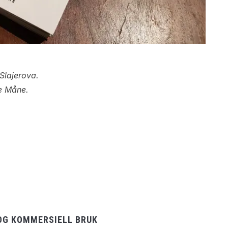
 Slajerova.
lle Måne.
OG KOMMERSIELL BRUK