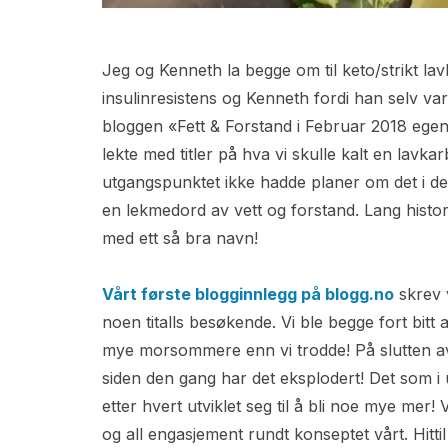
Jeg og Kenneth la begge om til keto/strikt lav
insulinresistens og Kenneth fordi han selv var 
bloggen «Fett & Forstand i Februar 2018 egent
lekte med titler på hva vi skulle kalt en lavkar
utgangspunktet ikke hadde planer om det i de
en lekmedord av vett og forstand. Lang historie
med ett så bra navn!
Vårt første blogginnlegg på blogg.no
skrev v
noen titalls besøkende. Vi ble begge fort bitt
mye morsommere enn vi trodde! På slutten av å
siden den gang har det eksplodert! Det som i
etter hvert utviklet seg til å bli noe mye mer
og all engasjement rundt konseptet vårt. Hitt