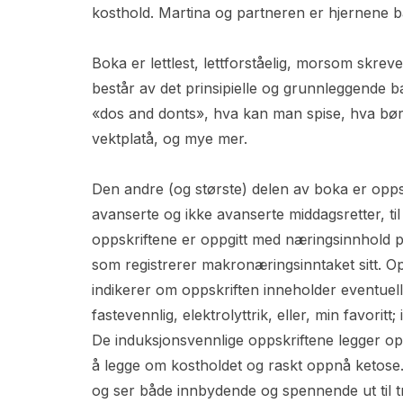
kosthold. Martina og partneren er hjernene
Boka er lettlest, lettforståelig, morsom skreve
består av det prinsipielle og grunnleggende ba
«dos and donts», hva kan man spise, hva bør 
vektplatå, og mye mer.
Den andre (og største) delen av boka er oppskrif
avanserte og ikke avanserte middagsretter, ti
oppskriftene er oppgitt med næringsinnhold pe
som registrerer makronæringsinntaket sitt. 
indikerer om oppskriften inneholder eventuell
fastevennlig, elektrolyttrik, eller, min favoritt
De induksjonsvennlige oppskriftene legger op
å legge om kostholdet og raskt oppnå ketose. 
og ser både innbydende og spennende ut til t