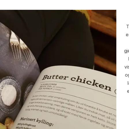
T
e
gj
vi
o