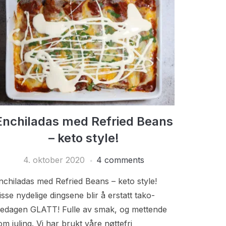
Enchiladas med Refried Beans
– keto style!
4. oktober 2020
4 comments
nchiladas med Refried Beans – keto style!
isse nydelige dingsene blir å erstatt tako-
redagen GLATT! Fulle av smak, og mettende
om juling. Vi har brukt våre nøttefri