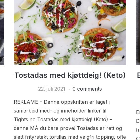
Tostadas med kjøttdeig! (Keto)
22. juli 2021
0 comments
REKLAME – Denne oppskriften er laget i
samarbeid med- og inneholder linker til
E
Tights.no Tostadas med kjøttdeig! (Keto) –
D
denne MÅ du bare prøve! Tostadas er rett og
f
slett frityrstekt tortillas med valgfri topping, ofte
s