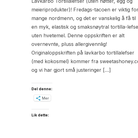
Lavkarbo Tortillalefser (uten nøtter, egg og
meieriprodukter)! Fredags-tacoen er viktig fo
mange nordmenn, og det er vanskelig å få til
en myk, elastisk og smaksnøytral tortilla-lefs
uten hvetemel. Denne oppskriften er alt
overnevnte, pluss allergivennlig!
Originaloppskriften på lavkarbo tortillalefser
(med kokosmel) kommer fra sweetashoney.c
og vi har gjort små justeringer […]
Del denne:
Mer
Lik dette: