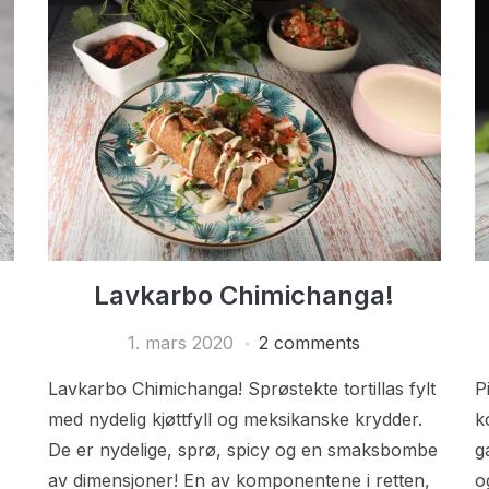
Lavkarbo Chimichanga!
1. mars 2020
2 comments
Lavkarbo Chimichanga! Sprøstekte tortillas fylt
P
med nydelig kjøttfyll og meksikanske krydder.
k
De er nydelige, sprø, spicy og en smaksbombe
g
av dimensjoner! En av komponentene i retten,
o