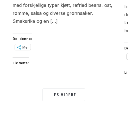
,
med forskjellige typer kjøtt, refried beans, ost,
t
rømme, salsa og diverse grønnsaker.
d
Smaksrike og en […]
l
h
Del denne:
Mer
D
Lik dette:
Li
LES VIDERE