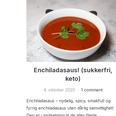
Enchiladasaus! (sukkerfri,
keto)
4. oktober 2020
1 comment
Enchiladasaus – nydelig, spicy, smakfull og
fyrrig enchiladasaus uten dårlig samvittighet!
Den er i motsetning til de aller fleste