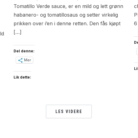
Tomatillo Verde sauce, er en mild og lett grønn
c
habanero- og tomatillosaus og setter virkelig
P
prikken over i’en i denne retten. Den fås kjøpt
6
[…]
ld
D
Del denne:
Mer
Li
Lik dette:
LES VIDERE