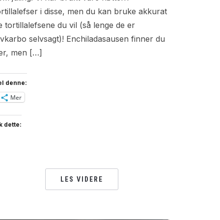
ortillalefser i disse, men du kan bruke akkurat
e tortillalefsene du vil (så lenge de er
avkarbo selvsagt)! Enchiladasausen finner du
er, men […]
el denne:
Mer
k dette:
LES VIDERE