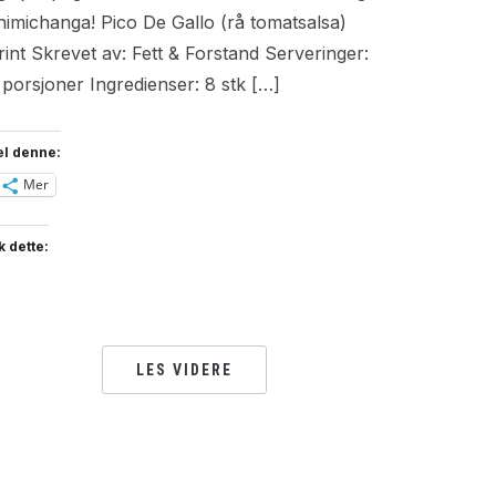
himichanga! Pico De Gallo (rå tomatsalsa)
rint Skrevet av: Fett & Forstand Serveringer:
 porsjoner Ingredienser: 8 stk […]
el denne:
Mer
k dette:
LES VIDERE