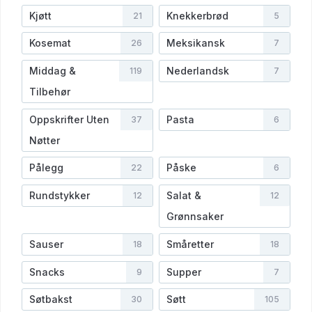
Kjøtt
Knekkerbrød
21
5
Kosemat
Meksikansk
26
7
Middag &
Nederlandsk
119
7
Tilbehør
Oppskrifter Uten
Pasta
37
6
Nøtter
Pålegg
Påske
22
6
Rundstykker
Salat &
12
12
Grønnsaker
Sauser
Småretter
18
18
Snacks
Supper
9
7
Søtbakst
Søtt
30
105