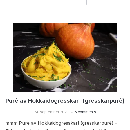
Purè av Hokkaidogresskar! (gresskarpurè)
24. september 2020
5 comments
mmm Purè av Hokkaidogresskar! (gresskarpurè) –