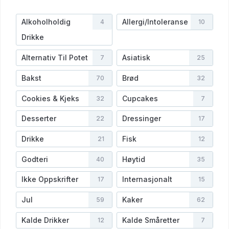
Alkoholholdig
Allergi/Intoleranse
4
10
Drikke
Alternativ Til Potet
Asiatisk
7
25
Bakst
Brød
70
32
Cookies & Kjeks
Cupcakes
32
7
Desserter
Dressinger
22
17
Drikke
Fisk
21
12
Godteri
Høytid
40
35
Ikke Oppskrifter
Internasjonalt
17
15
Jul
Kaker
59
62
Kalde Drikker
Kalde Småretter
12
7