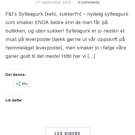
27. september 2020
3 comments
F&Fs Sylteagurk (keto, sukkerfri) – nydelig sylteagurk
som smaker ENDA bedre enn de man får på
butikken, og uten sukker! Sylteagurk er jo nesten et
must på leverpostei (sjekk gjerne ut vår oppskrift på
hjemmelaget leverpostei), men smaker jo i følge våre
ganer godt til det meste! Hittil har vi […]
Del denne:
Mer
Lik dette:
LES VIDERE