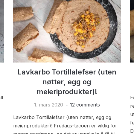
Lavkarbo Tortillalefser (uten
nøtter, egg og
meieriprodukter)!
lt
F
1. mars 2020
12 comments
r
u
Lavkarbo Tortillalefser (uten nøtter, egg og
f
meieriprodukter)! Fredags-tacoen er viktig for
D