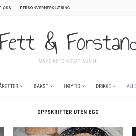
T OSS
PERSONVERNERKLÆRING
Fett & Forstan
MAKE KETO GREAT AGAIN!
ÅRETTER
BAKST
HØYTID
DRIKKE
ALL
OPPSKRIFTER UTEN EGG