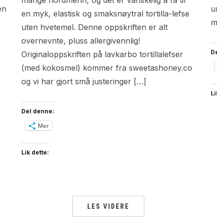
mange nordmenn, og det er vanskelig å få til
en
u
en myk, elastisk og smaksnøytral tortilla-lefse
m
uten hvetemel. Denne oppskriften er alt
overnevnte, pluss allergivennlig!
D
Originaloppskriften på lavkarbo tortillalefser
(med kokosmel) kommer fra sweetashoney.co
og vi har gjort små justeringer […]
Li
Del denne:
Mer
Lik dette:
LES VIDERE