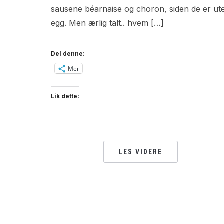
sausene béarnaise og choron, siden de er ut
egg. Men ærlig talt.. hvem […]
Del denne:
Mer
Lik dette:
LES VIDERE