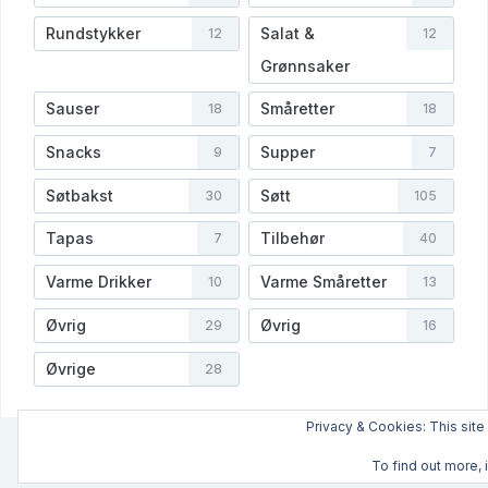
Rundstykker
Salat &
12
12
Grønnsaker
Sauser
Småretter
18
18
Snacks
Supper
9
7
Søtbakst
Søtt
30
105
Tapas
Tilbehør
7
40
Varme Drikker
Varme Småretter
10
13
Øvrig
Øvrig
29
16
Øvrige
28
Privacy & Cookies: This site
To find out more, 
INFO
VIDEOER
NYHETSBREV
OPPSKR