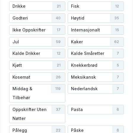
Drikke
Fisk
21
12
Godteri
Høytid
40
35
Ikke Oppskrifter
Internasjonalt
17
15
Jul
Kaker
59
62
Kalde Drikker
Kalde Småretter
12
7
Kjøtt
Knekkerbrød
21
5
Kosemat
Meksikansk
26
7
Middag &
Nederlandsk
119
7
Tilbehør
Oppskrifter Uten
Pasta
37
6
Nøtter
Pålegg
Påske
22
6