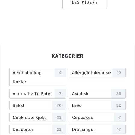
LES VIDERE
KATEGORIER
Alkoholholdig
Allergi/Intoleranse
4
10
Drikke
Alternativ Til Potet
Asiatisk
7
25
Bakst
Brød
70
32
Cookies & Kjeks
Cupcakes
32
7
Desserter
Dressinger
22
17