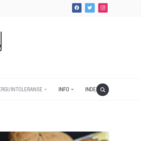
facebook
twitter
instagram
d
ERGI/INTOLERANSE
INFO
INDEX