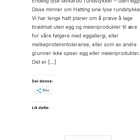
Endelig lyse lavkarbo rundstykker – uten egg!
Disse minner om Hatting sine lyse rundstykke
Vi har lenge hatt planer om å prøve å lage
brødmat uten egg og meieriprodukter til ære
for våre følgere med eggallergi, eller
melkeproteinintoleranse, eller som av andre
grunner ikke spiser egg eller meieriprodukter.
Det er […]
Del denne:
Mer
Lik dette: