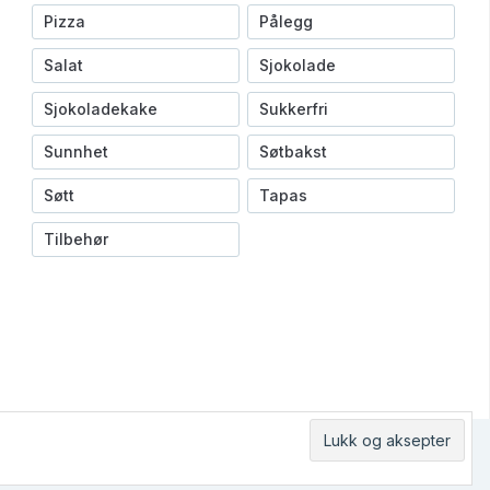
Pizza
Pålegg
Salat
Sjokolade
Sjokoladekake
Sukkerfri
Sunnhet
Søtbakst
Søtt
Tapas
Tilbehør
KONTAKT OSS
HVEM ER VI?
ABOUT US