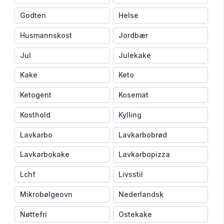
Godteri
Helse
Husmannskost
Jordbær
Jul
Julekake
Kake
Keto
Ketogent
Kosemat
Kosthold
Kylling
Lavkarbo
Lavkarbobrød
Lavkarbokake
Lavkarbopizza
Lchf
Livsstil
Mikrobølgeovn
Nederlandsk
Nøttefri
Ostekake