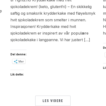
til Tights.no Krydderkake med hvit
t
sjokoladekrem! (keto, glutenfri) – En skikkelig
k
pp
saftig og smaksrik krydderkake med fløyelsmyk
m
hvit sjokoladekrem som smelter i munnen.
N
Inspirasjonen! Krydderkake med hvit
H
sjokoladekrem er inspirert av vår populære
h
sjokoladekake i langpanne. Vi har justert […]
D
Del denne:
Mer
Li
Lik dette:
LES VIDERE