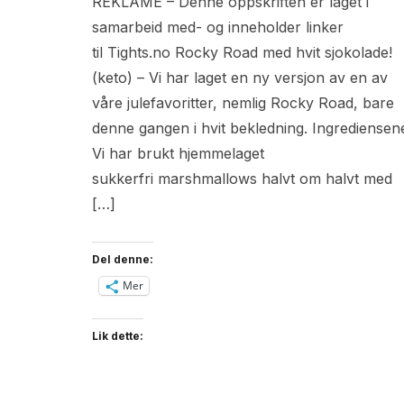
REKLAME – Denne oppskriften er laget i
samarbeid med- og inneholder linker
til Tights.no Rocky Road med hvit sjokolade!
(keto) – Vi har laget en ny versjon av en av
våre julefavoritter, nemlig Rocky Road, bare
denne gangen i hvit bekledning. Ingrediensen
Vi har brukt hjemmelaget
sukkerfri marshmallows halvt om halvt med
[…]
Del denne:
Mer
Lik dette: