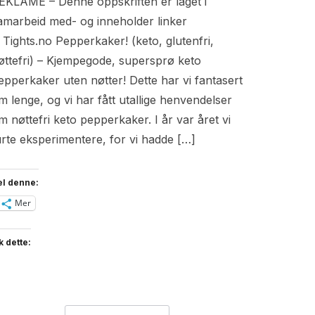
EKLAME – Denne oppskriften er laget i
amarbeid med- og inneholder linker
il Tights.no Pepperkaker! (keto, glutenfri,
øttefri) – Kjempegode, supersprø keto
epperkaker uten nøtter! Dette har vi fantasert
m lenge, og vi har fått utallige henvendelser
m nøttefri keto pepperkaker. I år var året vi
urte eksperimentere, for vi hadde […]
el denne:
Mer
k dette: