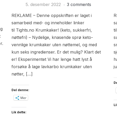
5. desember 2022
3 comments
REKLAME – Denne oppskriften er laget i
R
samarbeid med- og inneholder linker
s
ig
til Tights.no Krumkaker! (keto, sukkerfri,
t
t
nøttefri) – Nydelige, knasende sprø keto-
s
r.
vennlige krumkaker uten nøttemel, og med
s
kun seks ingredienser. Er det mulig? Klart det
s
er! Eksperimentet Vi har lenge hatt lyst å
h
forsøke å lage lavkarbo krumkaker uten
j
nøtter, […]
D
Del denne:
Mer
Li
Lik dette: