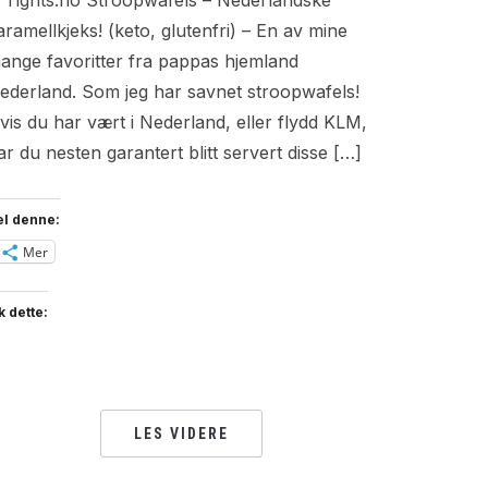
il Tights.no Stroopwafels – Nederlandske
aramellkjeks! (keto, glutenfri) – En av mine
ange favoritter fra pappas hjemland
ederland. Som jeg har savnet stroopwafels!
vis du har vært i Nederland, eller flydd KLM,
ar du nesten garantert blitt servert disse […]
el denne:
Mer
k dette:
LES VIDERE