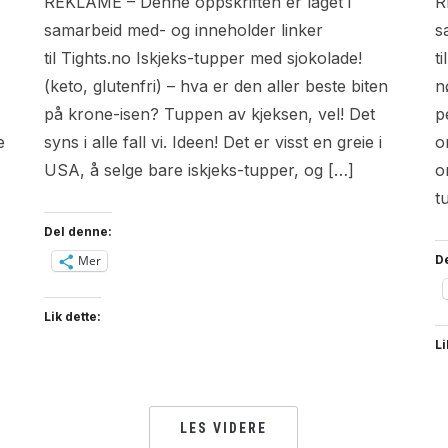
REKLAME – Denne oppskriften er laget i
R
samarbeid med- og inneholder linker
s
til Tights.no Iskjeks-tupper med sjokolade!
t
(keto, glutenfri) – hva er den aller beste biten
n
på krone-isen? Tuppen av kjeksen, vel! Det
p
e
syns i alle fall vi. Ideen! Det er visst en greie i
o
USA, å selge bare iskjeks-tupper, og […]
o
t
Del denne:
D
Mer
Lik dette:
Li
LES VIDERE