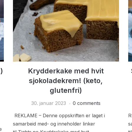
)
Krydderkake med hvit
sjokoladekrem! (keto,
glutenfri)
30. januar 2023
0 comments
REKLAME – Denne oppskriften er laget i
R
samarbeid med- og inneholder linker
s
e