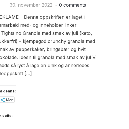
30. november 2022
0 comments
EKLAME – Denne oppskriften er laget i
amarbeid med- og inneholder linker
il Tights.no Granola med smak av jul! (keto,
ukkerfri) – kjempegod crunchy granola med
mak av pepperkaker, bringebær og hvit
jokolade. Ideen til granola med smak av jul Vi
adde så lyst å lage en unik og annerledes
uleoppskrift […]
el denne:
Mer
k dette: