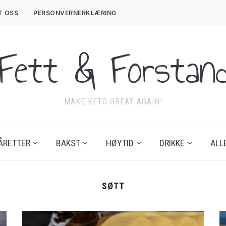
T OSS
PERSONVERNERKLÆRING
Fett & Forstan
MAKE KETO GREAT AGAIN!
ÅRETTER
BAKST
HØYTID
DRIKKE
ALL
SØTT