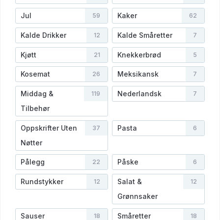
Jul
Kaker
59
62
Kalde Drikker
Kalde Småretter
12
7
Kjøtt
Knekkerbrød
21
5
Kosemat
Meksikansk
26
7
Middag &
Nederlandsk
119
7
Tilbehør
Oppskrifter Uten
Pasta
37
6
Nøtter
Pålegg
Påske
22
6
Rundstykker
Salat &
12
12
Grønnsaker
Sauser
Småretter
18
18