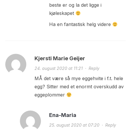
beste er og la det ligge i
kjøleskapet
Ha en fantastisk helg videre
Kjersti Marie Geijer
24. august 2020 at 11:21
·
Reply
MÅ det være så mye eggehvite i f.t. hele
egg? Sitter med et enormt overskudd av
eggeplommer
Ena-Maria
25. august 2020 at 07:20
·
Reply