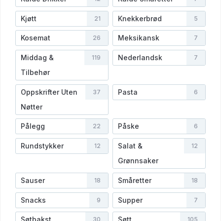
Kjøtt
Knekkerbrød
21
5
Kosemat
Meksikansk
26
7
Middag &
Nederlandsk
119
7
Tilbehør
Oppskrifter Uten
Pasta
37
6
Nøtter
Pålegg
Påske
22
6
Rundstykker
Salat &
12
12
Grønnsaker
Sauser
Småretter
18
18
Snacks
Supper
9
7
Søtbakst
Søtt
30
105