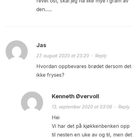
revet ost, skal jeg ha like mye i gram av
den…..
Jas
27. august 2020 at 23:20
·
Reply
Hvordan oppbevares brødet dersom det
ikke fryses?
Kenneth Øvervoll
13. september 2020 at 03:06
·
Reply
Hei
Vi har det på kjøkkenbenken opp
til nesten en uke av og til, men det