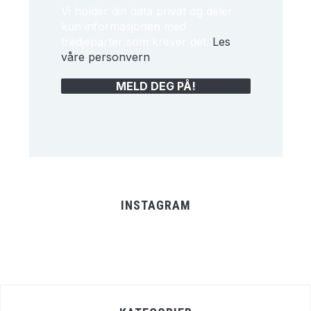
Vi holder din data privat og deler
kun informasjonen med
tredjeparter som krever det.
Les
våre personvern
INSTAGRAM