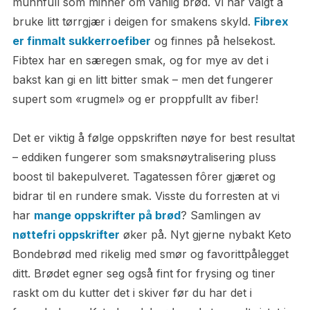
munnfull som minner om vanlig brød. Vi har valgt å
bruke litt tørrgjær i deigen for smakens skyld.
Fibrex
er finmalt sukkerroefiber
og finnes på helsekost.
Fibtex har en særegen smak, og for mye av det i
bakst kan gi en litt bitter smak – men det fungerer
supert som «rugmel» og er proppfullt av fiber!
Det er viktig å følge oppskriften nøye for best resultat
– eddiken fungerer som smaksnøytralisering pluss
boost til bakepulveret. Tagatessen fôrer gjæret og
bidrar til en rundere smak. Visste du forresten at vi
har
mange oppskrifter på brød
? Samlingen av
nøttefri oppskrifter
øker på. Nyt gjerne nybakt Keto
Bondebrød med rikelig med smør og favorittpålegget
ditt. Brødet egner seg også fint for frysing og tiner
raskt om du kutter det i skiver før du har det i