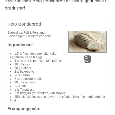
fryserboksen. Keto bondebrød er ekstra godt ristet i
brødrister!
Keto Bondebrød
Skrevet av:
Fett & Forstand
Serveringer:
1 mellomstort brød
Ingredienser:
1,5 dl flytende eggehviter (eller
eggehvite fra ca 6 egg)
4 hele egg i størrelsen M/L (220 g)
Print
30 g Fibrex
60 g Pofiber
2 ts bakepulver
½ ts natron
2 ss eplecidereddik
30 g Fiberhusk
½ ts salt
1 ts Tagatesse
1 ts tørrgjær (for smaken, kan sløyfes)
250 g fersk mozzarella - avrent, altså uten lake. (se merknader for
tips)
Fremgangsmåte: