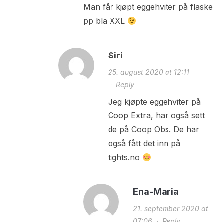
Man får kjøpt eggehviter på flaske
pp bla XXL
Siri
25. august 2020 at 12:11
·
Reply
Jeg kjøpte eggehviter på
Coop Extra, har også sett
de på Coop Obs. De har
også fått det inn på
tights.no
Ena-Maria
21. september 2020 at
07:06
·
Reply