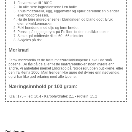
Forvarm ovn til 180°C.
Ha alle tørre ingrediensene i en bolle.
Knus mozzarella, egg, eggehviter og eplecidereddik en blender
eller foodprosessor.
Ha de tørre ingrediensene i blandingen og bland godt. Bruk
gjerne kjøkkenmaskin.
Fukt hendene med olje og form brødet.
Pensle på egg og dryss på Pofiber for den rustikke looken.
Stekes på midterste rille i 60 - 65 minutter.
Avkjøles på rist.
Merknad
Fersk mozzarella er de hvite mozzarellaklumpene i lake i de små
posene. De fås på de aller fleste matvarebutikker, noen dyrere enn
andre. Vi anbefaler merket Eldorado på Norgesgruppen butikkene, eller
den fra Rema 1000. Man trenger ikke gjøre det dyrere enn nødvendig,
og vi har like god erfaring med alle typene.
Næringsinnhold pr 100 gram:
Kcal:
175
- Fett:
10,4
- Karbohydrater:
2,1
- Protein:
15,2
Del denne: