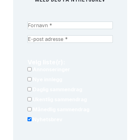
Velg liste(r):
Annonseringer
Nye innlegg
Daglig sammendrag
Ukentlig sammendrag
Månedlig sammendrag
Nyhetsbrev