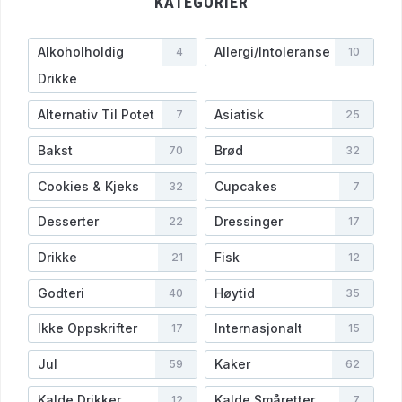
KATEGORIER
Alkoholholdig
Allergi/Intoleranse
4
10
Drikke
Alternativ Til Potet
Asiatisk
7
25
Bakst
Brød
70
32
Cookies & Kjeks
Cupcakes
32
7
Desserter
Dressinger
22
17
Drikke
Fisk
21
12
Godteri
Høytid
40
35
Ikke Oppskrifter
Internasjonalt
17
15
Jul
Kaker
59
62
Kalde Drikker
Kalde Småretter
12
7