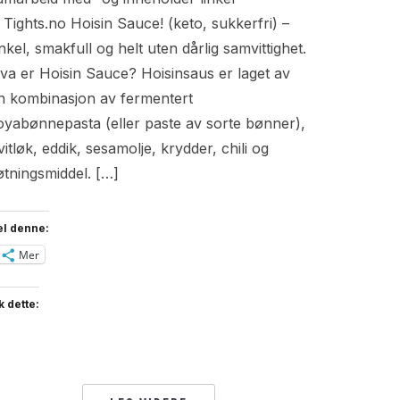
il Tights.no Hoisin Sauce! (keto, sukkerfri) –
nkel, smakfull og helt uten dårlig samvittighet.
va er Hoisin Sauce? Hoisinsaus er laget av
n kombinasjon av fermentert
oyabønnepasta (eller paste av sorte bønner),
vitløk, eddik, sesamolje, krydder, chili og
øtningsmiddel. […]
el denne:
Mer
k dette: