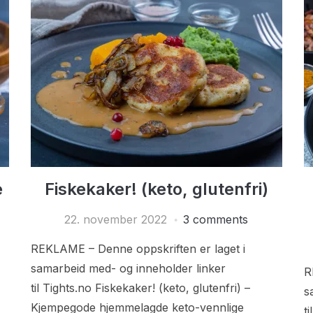
e
Fiskekaker! (keto, glutenfri)
22. november 2022
3 comments
REKLAME – Denne oppskriften er laget i
samarbeid med- og inneholder linker
R
til Tights.no Fiskekaker! (keto, glutenfri) –
s
Kjempegode hjemmelagde keto-vennlige
t