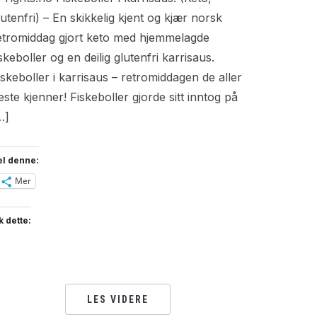
lutenfri) – En skikkelig kjent og kjær norsk
etromiddag gjort keto med hjemmelagde
iskeboller og en deilig glutenfri karrisaus.
iskeboller i karrisaus – retromiddagen de aller
leste kjenner! Fiskeboller gjorde sitt inntog på
…]
el denne:
Mer
k dette:
LES VIDERE