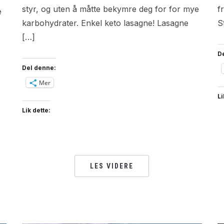
styr, og uten å måtte bekymre deg for for mye
f
e
karbohydrater. Enkel keto lasagne! Lasagne
S
[…]
D
Del denne:
Mer
Li
Lik dette:
LES VIDERE