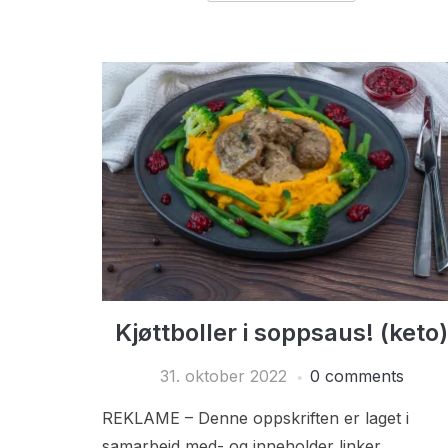
Kjøttboller i soppsaus! (keto
31. oktober 2022
0 comments
REKLAME – Denne oppskriften er laget i
samarbeid med- og inneholder linker