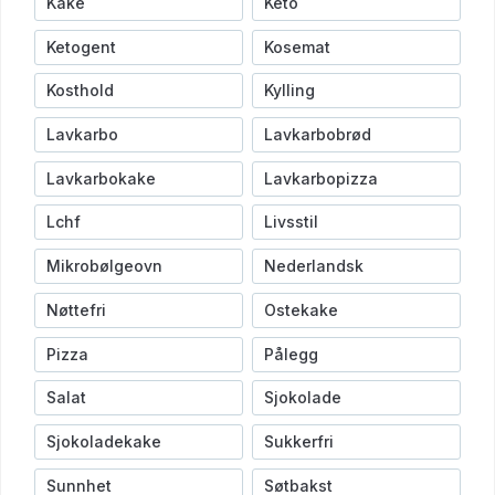
Kake
Keto
Ketogent
Kosemat
Kosthold
Kylling
Lavkarbo
Lavkarbobrød
Lavkarbokake
Lavkarbopizza
Lchf
Livsstil
Mikrobølgeovn
Nederlandsk
Nøttefri
Ostekake
Pizza
Pålegg
Salat
Sjokolade
Sjokoladekake
Sukkerfri
Sunnhet
Søtbakst