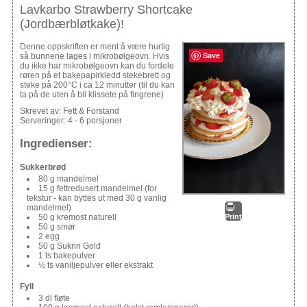
Lavkarbo Strawberry Shortcake
(Jordbærbløtkake)!
Denne oppskriften er ment å være hurtig
Save
så bunnene lages i mikrobølgeovn. Hvis
du ikke har mikrobølgeovn kan du fordele
røren på et bakepapirkledd stekebrett og
steke på 200°C i ca 12 minutter (til du kan
ta på de uten å bli klissete på fingrene)
Skrevet av:
Fett & Forstand
Serveringer:
4 - 6 porsjoner
Ingredienser:
Sukkerbrød
80 g mandelmel
15 g fettredusert mandelmel (for
tekstur - kan byttes ut med 30 g vanlig
mandelmel)
Print
50 g kremost naturell
50 g smør
2 egg
50 g Sukrin Gold
1 ts bakepulver
½ ts vaniljepulver eller ekstrakt
Fyll
3 dl fløte