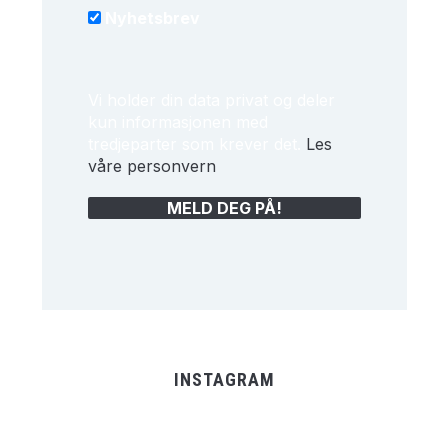
Nyhetsbrev
Vi holder din data privat og deler
kun informasjonen med
tredjeparter som krever det.
Les
våre personvern
INSTAGRAM