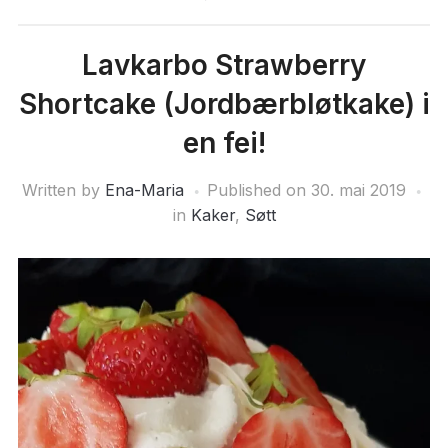
Lavkarbo Strawberry
Shortcake (Jordbærbløtkake) i
en fei!
Written by
Ena-Maria
Published on
30. mai 2019
in
Kaker
,
Søtt