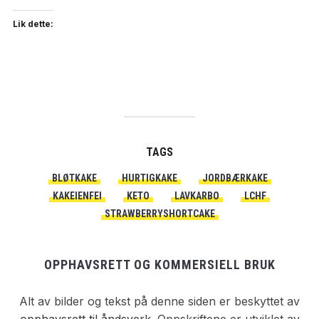
Lik dette:
TAGS
BLØTKAKE
HURTIGKAKE
JORDBÆRKAKE
KAKEIENFEI
KETO
LAVKARBO
LCHF
STRAWBERRYSHORTCAKE
OPPHAVSRETT OG KOMMERSIELL BRUK
Alt av bilder og tekst på denne siden er beskyttet av
opphavsrett til åndsverk.
Oppskriftene er utviklet av