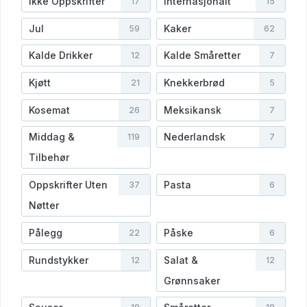
Ikke Oppskrifter
Internasjonalt
17
15
Jul
Kaker
59
62
Kalde Drikker
Kalde Småretter
12
7
Kjøtt
Knekkerbrød
21
5
Kosemat
Meksikansk
26
7
Middag &
Nederlandsk
119
7
Tilbehør
Oppskrifter Uten
Pasta
37
6
Nøtter
Pålegg
Påske
22
6
Rundstykker
Salat &
12
12
Grønnsaker