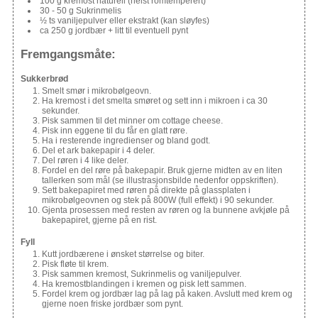
100 g kremost naturell (helst romtemperert)
30 - 50 g Sukrinmelis
½ ts vaniljepulver eller ekstrakt (kan sløyfes)
ca 250 g jordbær + litt til eventuell pynt
Fremgangsmåte:
Sukkerbrød
Smelt smør i mikrobølgeovn.
Ha kremost i det smelta smøret og sett inn i mikroen i ca 30
sekunder.
Pisk sammen til det minner om cottage cheese.
Pisk inn eggene til du får en glatt røre.
Ha i resterende ingredienser og bland godt.
Del et ark bakepapir i 4 deler.
Del røren i 4 like deler.
Fordel en del røre på bakepapir. Bruk gjerne midten av en liten
tallerken som mål (se illustrasjonsbilde nedenfor oppskriften).
Sett bakepapiret med røren på direkte på glassplaten i
mikrobølgeovnen og stek på 800W (full effekt) i 90 sekunder.
Gjenta prosessen med resten av røren og la bunnene avkjøle på
bakepapiret, gjerne på en rist.
Fyll
Kutt jordbærene i ønsket størrelse og biter.
Pisk fløte til krem.
Pisk sammen kremost, Sukrinmelis og vaniljepulver.
Ha kremostblandingen i kremen og pisk lett sammen.
Fordel krem og jordbær lag på lag på kaken. Avslutt med krem og
gjerne noen friske jordbær som pynt.