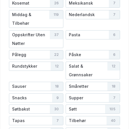
Kosemat
Meksikansk
26
7
Middag &
Nederlandsk
119
7
Tilbehør
Oppskrifter Uten
Pasta
37
6
Nøtter
Pålegg
Påske
22
6
Rundstykker
Salat &
12
12
Grønnsaker
Sauser
Småretter
18
18
Snacks
Supper
9
7
Søtbakst
Søtt
30
105
Tapas
Tilbehør
7
40