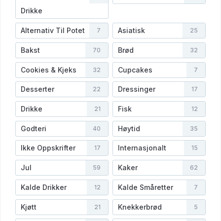
Drikke
Alternativ Til Potet
Asiatisk
7
25
Bakst
Brød
70
32
Cookies & Kjeks
Cupcakes
32
7
Desserter
Dressinger
22
17
Drikke
Fisk
21
12
Godteri
Høytid
40
35
Ikke Oppskrifter
Internasjonalt
17
15
Jul
Kaker
59
62
Kalde Drikker
Kalde Småretter
12
7
Kjøtt
Knekkerbrød
21
5