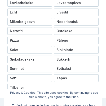
Lavkarbokake
Lavkarbopizza
Lchf
Livsstil
Mikrobølgeovn
Nederlandsk
Nøttefri
Ostekake
Pizza
Pålegg
Salat
Sjokolade
Sjokoladekake
Sukkerfri
Sunnhet
Søtbakst
Søtt
Tapas
Tilbehør
Privacy & Cookies: This site uses cookies. By continuing to use
this website, you agree to their use.
To find out more, including how to control cookies, see here: