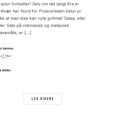
razen fortsetter! Selv om det langt ifra er
rillvær her Nord for Polarsirkelen betyr jo
kke at man ikke kan nyte grillmat! Satay, eller
ller Sate på indonesisk og malaysisk
tavemåte, er […]
el denne:
Mer
k dette:
LES VIDERE