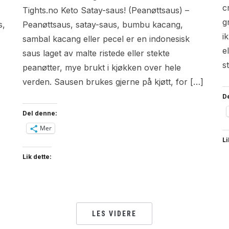
c
Tights.no Keto Satay-saus! (Peanøttsaus) –
g
s,
Peanøttsaus, satay-saus, bumbu kacang,
i
sambal kacang eller pecel er en indonesisk
e
saus laget av malte ristede eller stekte
s
peanøtter, mye brukt i kjøkken over hele
verden. Sausen brukes gjerne på kjøtt, for […]
D
Del denne:
Mer
Li
Lik dette:
LES VIDERE