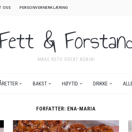
T OSS
PERSONVERNERKLÆRING
Fett & Forstan
MAKE KETO GREAT AGAIN!
ÅRETTER
BAKST
HØYTID
DRIKKE
ALL
FORFATTER:
ENA-MARIA