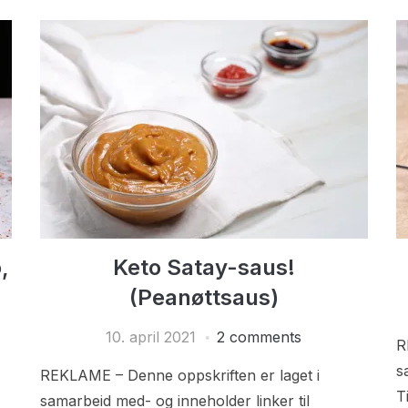
,
Keto Satay-saus!
(Peanøttsaus)
10. april 2021
2 comments
R
s
REKLAME – Denne oppskriften er laget i
T
samarbeid med- og inneholder linker til