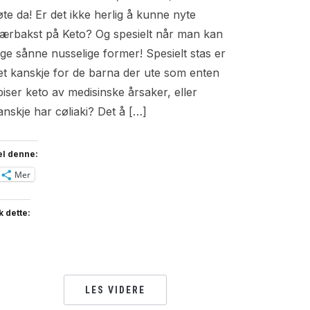
øte da! Er det ikke herlig å kunne nyte
jærbakst på Keto? Og spesielt når man kan
age sånne nusselige former! Spesielt stas er
et kanskje for de barna der ute som enten
piser keto av medisinske årsaker, eller
anskje har cøliaki? Det å […]
el denne:
Mer
k dette:
LES VIDERE