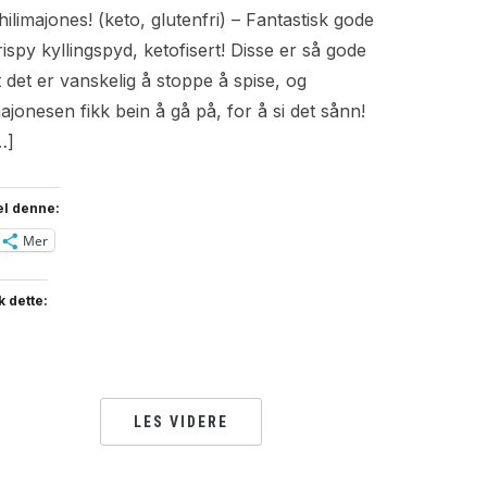
hilimajones! (keto, glutenfri) – Fantastisk gode
rispy kyllingspyd, ketofisert! Disse er så gode
t det er vanskelig å stoppe å spise, og
ajonesen fikk bein å gå på, for å si det sånn!
…]
el denne:
Mer
k dette:
LES VIDERE