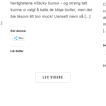
herlighetene «Sticky buns» – og streng talt
C
kunne vi valgt å kalle de klisje-boller, men det
c
ble liksom litt too muck! Uansett navn så […]
a
…]
m
[
Del denne:
Mer
D
Lik dette:
Li
LES VIDERE