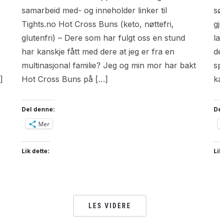
samarbeid med- og inneholder linker til
s
)
Tights.no Hot Cross Buns (keto, nøttefri,
g
glutenfri) – Dere som har fulgt oss en stund
l
har kanskje fått med dere at jeg er fra en
d
multinasjonal familie? Jeg og min mor har bakt
s
]
Hot Cross Buns på […]
k
Del denne:
D
Mer
Lik dette:
Li
LES VIDERE