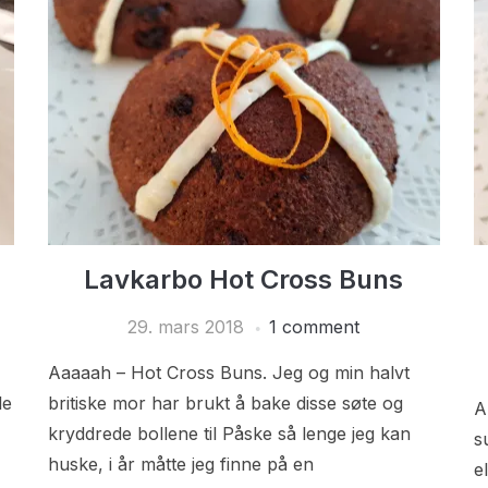
Lavkarbo Hot Cross Buns
29. mars 2018
1 comment
Aaaaah – Hot Cross Buns. Jeg og min halvt
le
britiske mor har brukt å bake disse søte og
A
kryddrede bollene til Påske så lenge jeg kan
s
huske, i år måtte jeg finne på en
e