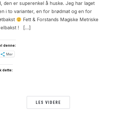
il, den er superenkel å huske. Jeg har laget
en i to varianter, en for brødmat og en for
øtbakst
Fett & Forstands Magiske Metriske
elbakst ! […]
el denne:
Mer
k dette:
LES VIDERE