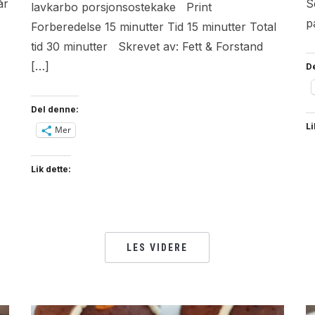
år
S
lavkarbo porsjonsostekake Print
p
Forberedelse 15 minutter Tid 15 minutter Total
tid 30 minutter Skrevet av: Fett & Forstand
[…]
D
Del denne:
Li
Mer
Lik dette:
LES VIDERE