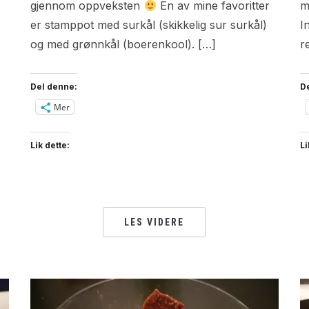
gjennom oppveksten
En av mine favoritter
m
er stamppot med surkål (skikkelig sur surkål)
I
og med grønnkål (boerenkool). […]
r
Del denne:
D
Mer
Lik dette:
Li
LES VIDERE