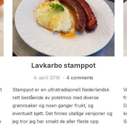
Lavkarbo stamppot
4. april 2018
4 comments
t
Stamppot er en ultratradisjonell Nederlandsk
V
rett bestående av potetmos med diverse
f
grønnsaker og noen ganger frukt, og
D
eventuelt kjøtt. Det finnes utallige versjoner og
k
e
jeg tror jeg har smakt de aller fleste opp
S