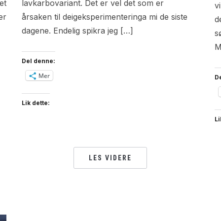
et
lavkarbovariant. Det er vel det som er
v
er
årsaken til deigeksperimenteringa mi de siste
d
dagene. Endelig spikra jeg […]
s
M
Del denne:
Mer
D
Lik dette:
Li
LES VIDERE