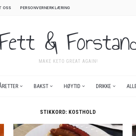
T OSS
PERSONVERNERKLÆRING
Fett & Forstan
MAKE KETO GREAT AGAIN!
ÅRETTER
BAKST
HØYTID
DRIKKE
ALL
STIKKORD:
KOSTHOLD