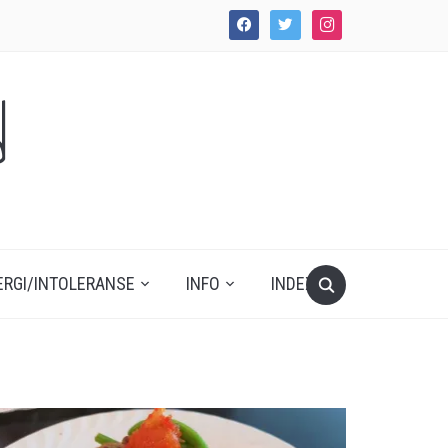
facebook
twitter
instagram
d
ERGI/INTOLERANSE
INFO
INDEX