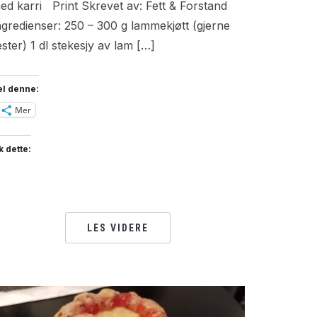
ed karri Print Skrevet av: Fett & Forstand
ngredienser: 250 – 300 g lammekjøtt (gjerne
ester) 1 dl stekesjy av lam […]
el denne:
Mer
k dette:
LES VIDERE