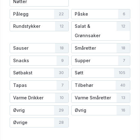
Nøtter
Pålegg
Påske
22
6
Rundstykker
Salat &
12
12
Grønnsaker
Sauser
Småretter
18
18
Snacks
Supper
9
7
Søtbakst
Søtt
30
105
Tapas
Tilbehør
7
40
Varme Drikker
Varme Småretter
10
13
Øvrig
Øvrig
29
16
Øvrige
28