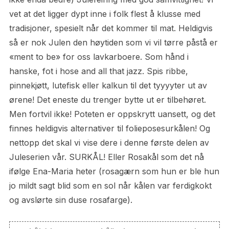
vet at det ligger dypt inne i folk flest å klusse med
tradisjoner, spesielt når det kommer til mat. Heldigvis
så er nok Julen den høytiden som vi vil tørre påstå er
«ment to be» for oss lavkarboere. Som hånd i
hanske, fot i hose and all that jazz. Spis ribbe,
pinnekjøtt, lutefisk eller kalkun til det tyyyyter ut av
ørene! Det eneste du trenger bytte ut er tilbehøret.
Men fortvil ikke! Poteten er oppskrytt uansett, og det
finnes heldigvis alternativer til folieposesurkålen! Og
nettopp det skal vi vise dere i denne første delen av
Juleserien vår. SURKÅL! Eller Rosakål som det nå
ifølge Ena-Maria heter (rosagærn som hun er ble hun
jo mildt sagt blid som en sol når kålen var ferdigkokt
og avslørte sin duse rosafarge).