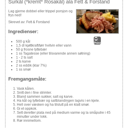
Surkål (*kremt* Rosakål) ala Fett & Forstand
Lag gjerne dobbel eller trippel porsjon og
frys ned!
Skrevet av:
Fett & Forstand
Ingredienser:
500 g kål
Print
1,5 dl kjøttkraft/tørr hvitvin eller vann
50 g frosne tyttebær
1 ss Tagatesse (eller tilsvarende annen søtning)
1 - 2 ts salt
2 ts karve
2 ss eddik (klar 7%)
1 ss smør
Fremgangsmåte:
Vask kålen.
Snitt den i fine strimler.
Bland sammen sukker, salt og karve.
Ha kål og tyttebær og saltblandingen lagvis i en kjele.
Hell over væsken og ha tilslutt på en klatt smør.
Gi et oppkok.
Sett deretter plata ned på medium varme og la småputre i 45
minutter under lokk.
Rør innimellom.