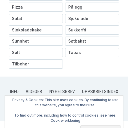
Pizza
Pålegg
Salat
Sjokolade
Sjokoladekake
Sukkerfri
Sunnhet
Søtbakst
Søtt
Tapas
Tilbehør
INFO
VIDEOER
NYHETSBREV
OPPSKRIFTSINDEX
OPPSKRIFTER
PRIVACY POLICY
CONTACT US
Privacy & Cookies: This site uses cookies. By continuing to use
this website, you agree to their use.
KONTAKT OSS
HVEM ER VI?
ABOUT US
To find out more, including how to control cookies, see here:
Cookie-erklæring