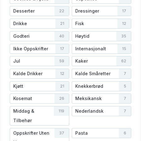
Desserter
Dressinger
22
17
Drikke
Fisk
21
12
Godteri
Høytid
40
35
Ikke Oppskrifter
Internasjonalt
17
15
Jul
Kaker
59
62
Kalde Drikker
Kalde Småretter
12
7
Kjøtt
Knekkerbrød
21
5
Kosemat
Meksikansk
26
7
Middag &
Nederlandsk
119
7
Tilbehør
Oppskrifter Uten
Pasta
37
6