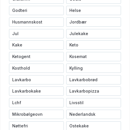
Godteri
Helse
Husmannskost
Jordbær
Jul
Julekake
Kake
Keto
Ketogent
Kosemat
Kosthold
Kylling
Lavkarbo
Lavkarbobrød
Lavkarbokake
Lavkarbopizza
Lchf
Livsstil
Mikrobølgeovn
Nederlandsk
Nøttefri
Ostekake