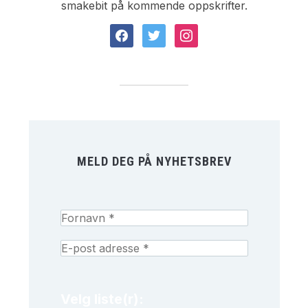
smakebit på kommende oppskrifter.
facebook
twitter
instagram
MELD DEG PÅ NYHETSBREV
Velg liste(r):