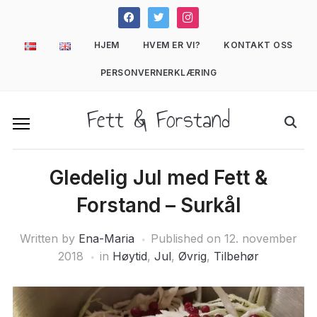
facebook
twitter
instagram
HJEM
HVEM ER VI?
KONTAKT OSS
PERSONVERNERKLÆRING
Fett & Forstand
Gledelig Jul med Fett &
Forstand – Surkål
Written by
Ena-Maria
Published on
12. november
2018
in
Høytid
,
Jul
,
Øvrig
,
Tilbehør