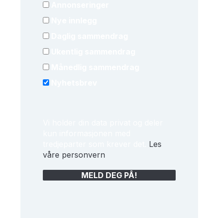
Annonseringer
Nye innlegg
Daglig sammendrag
Ukentlig sammendrag
Månedlig sammendrag
Nyhetsbrev
Vi holder din data privat og deler
kun informasjonen med
tredjeparter som krever det.
Les
våre personvern