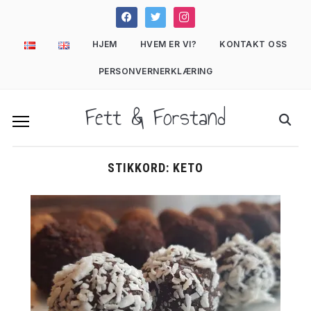
facebook
twitter
instagram
HJEM
HVEM ER VI?
KONTAKT OSS
PERSONVERNERKLÆRING
Fett & Forstand
STIKKORD:
KETO