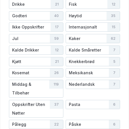
Drikke
Fisk
21
12
Godteri
Høytid
40
35
Ikke Oppskrifter
Internasjonalt
17
15
Jul
Kaker
59
62
Kalde Drikker
Kalde Småretter
12
7
Kjøtt
Knekkerbrød
21
5
Kosemat
Meksikansk
26
7
Middag &
Nederlandsk
119
7
Tilbehør
Oppskrifter Uten
Pasta
37
6
Nøtter
Pålegg
Påske
22
6