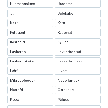
Husmannskost
Jordbær
Jul
Julekake
Kake
Keto
Ketogent
Kosemat
Kosthold
Kylling
Lavkarbo
Lavkarbobrød
Lavkarbokake
Lavkarbopizza
Lchf
Livsstil
Mikrobølgeovn
Nederlandsk
Nøttefri
Ostekake
Pizza
Pålegg