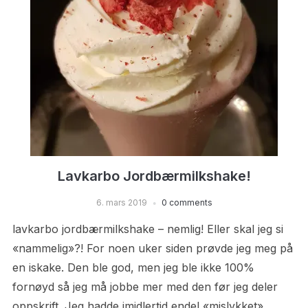
Lavkarbo Jordbærmilkshake!
6. mars 2019
0 comments
lavkarbo jordbærmilkshake – nemlig! Eller skal jeg si
«nammelig»?! For noen uker siden prøvde jeg meg på
en iskake. Den ble god, men jeg ble ikke 100%
fornøyd så jeg må jobbe mer med den før jeg deler
oppskrift. Jeg hadde imidlertid endel «mislykket»