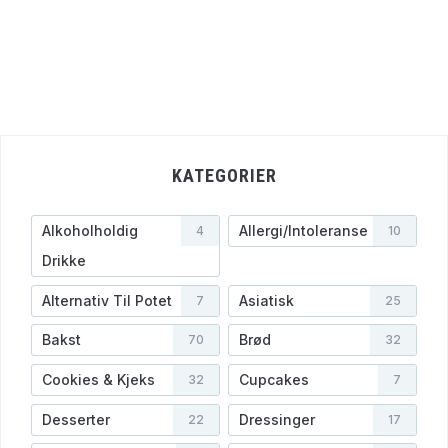
KATEGORIER
Alkoholholdig
Allergi/Intoleranse
4
10
Drikke
Alternativ Til Potet
Asiatisk
7
25
Bakst
Brød
70
32
Cookies & Kjeks
Cupcakes
32
7
Desserter
Dressinger
22
17