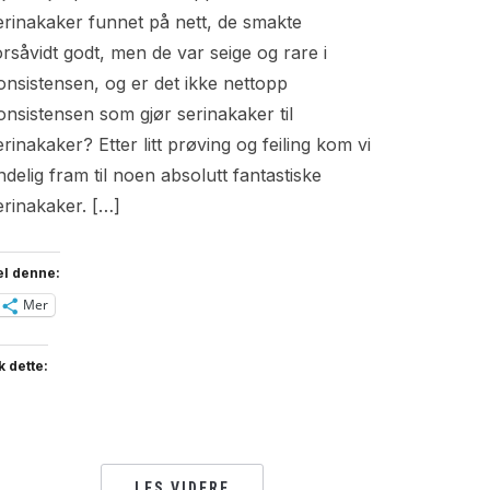
erinakaker funnet på nett, de smakte
orsåvidt godt, men de var seige og rare i
onsistensen, og er det ikke nettopp
onsistensen som gjør serinakaker til
erinakaker? Etter litt prøving og feiling kom vi
ndelig fram til noen absolutt fantastiske
erinakaker. […]
el denne:
Mer
k dette:
LES VIDERE