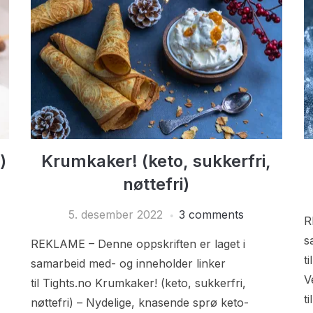
)
Krumkaker! (keto, sukkerfri,
nøttefri)
5. desember 2022
3 comments
R
s
REKLAME – Denne oppskriften er laget i
t
samarbeid med- og inneholder linker
V
til Tights.no Krumkaker! (keto, sukkerfri,
t
nøttefri) – Nydelige, knasende sprø keto-