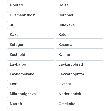
Godteri
Helse
Husmannskost
Jordbær
Jul
Julekake
Kake
Keto
Ketogent
Kosemat
Kosthold
Kylling
Lavkarbo
Lavkarbobrød
Lavkarbokake
Lavkarbopizza
Lchf
Livsstil
Mikrobølgeovn
Nederlandsk
Nøttefri
Ostekake