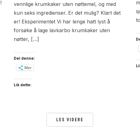
!
m
vennlige krumkaker uten nøttemel, og med
s
kun seks ingredienser. Er det mulig? Klart det
t
er! Eksperimentet Vi har lenge hatt lyst å
forsøke å lage lavkarbo krumkaker uten
nøtter, […]
D
Del denne:
Li
Mer
Lik dette:
LES VIDERE