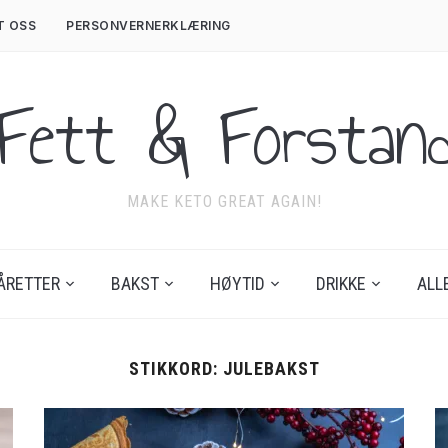
T OSS
PERSONVERNERKLÆRING
Fett & Forstan
MAKE KETO GREAT AGAIN!
ÅRETTER
BAKST
HØYTID
DRIKKE
ALL
STIKKORD:
JULEBAKST