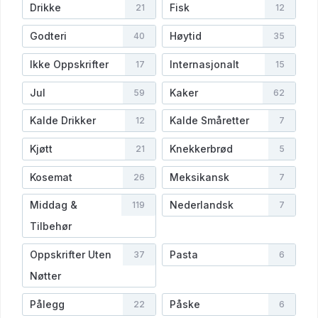
Drikke
Fisk
21
12
Godteri
Høytid
40
35
Ikke Oppskrifter
Internasjonalt
17
15
Jul
Kaker
59
62
Kalde Drikker
Kalde Småretter
12
7
Kjøtt
Knekkerbrød
21
5
Kosemat
Meksikansk
26
7
Middag &
Nederlandsk
119
7
Tilbehør
Oppskrifter Uten
Pasta
37
6
Nøtter
Pålegg
Påske
22
6