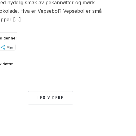
ed nydelig smak av pekannøtter og mørk
jokolade. Hva er Vepsebol? Vepsebol er små
opper […]
el denne:
Mer
k dette:
LES VIDERE