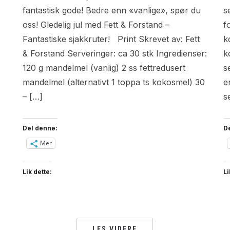
fantastisk gode! Bedre enn «vanlige», spør du
s
oss! Gledelig jul med Fett & Forstand –
f
Fantastiske sjakkruter! Print Skrevet av: Fett
k
& Forstand Serveringer: ca 30 stk Ingredienser:
k
120 g mandelmel (vanlig) 2 ss fettredusert
s
mandelmel (alternativt 1 toppa ts kokosmel) 30
e
– […]
s
Del denne:
D
Mer
Lik dette:
Li
LES VIDERE