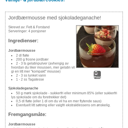
Jordbærmousse med sjokoladeganache!
Skrevet av:
Fett & Forstand
Serveringer:
4 porsjoner
Ingredienser:
Jordbærmousse
2 dl fløte
200 g frosne jordbær
2 - 3 ts gelatinpulver (avhengig av
hvordan du liker moussen, mer gelatin vil
gi en litt mer "kompakt" mousse)
2 - 3 ss lunket vann
Print
1 - 2 ss Tagatesse
Sjokoladeganache
50 g mørk sjokolade - sukkerfri eller minimum 85% (eller sukkerfri
lys sjokolade om du foretrekker det)
0,5 dl fløte (eller 1 dl om du vil ha en mer flytende saus)
Eventuelt litt søtning eller valgfri ekstrakt/essens om ønskelig.
Fremgangsmåte:
Jordbærmousse