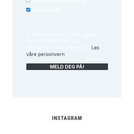
Månedlig sammendrag
Nyhetsbrev
Vi holder din data privat og deler
kun informasjonen med
tredjeparter som krever det.
Les
våre personvern
INSTAGRAM