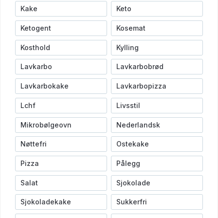
Kake
Keto
Ketogent
Kosemat
Kosthold
Kylling
Lavkarbo
Lavkarbobrød
Lavkarbokake
Lavkarbopizza
Lchf
Livsstil
Mikrobølgeovn
Nederlandsk
Nøttefri
Ostekake
Pizza
Pålegg
Salat
Sjokolade
Sjokoladekake
Sukkerfri