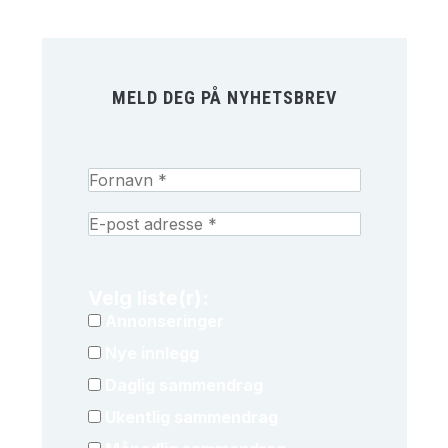
MELD DEG PÅ NYHETSBREV
Velg liste(r):
Annonseringer
Nye innlegg
Daglig sammendrag
Ukentlig sammendrag