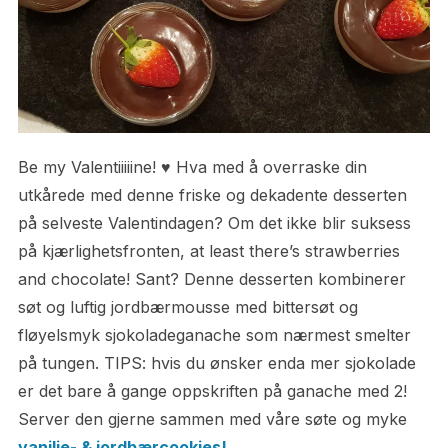
Be my Valentiiiiine! ♥ Hva med å overraske din
utkårede med denne friske og dekadente desserten
på selveste Valentindagen? Om det ikke blir suksess
på kjærlighetsfronten, at least there’s strawberries
and chocolate! Sant? Denne desserten kombinerer
søt og luftig jordbærmousse med bittersøt og
fløyelsmyk sjokoladeganache som nærmest smelter
på tungen. TIPS: hvis du ønsker enda mer sjokolade
er det bare å gange oppskriften på ganache med 2!
Server den gjerne sammen med våre søte og myke
vanilje- & jordbærcookies!