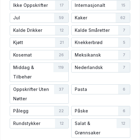
Ikke Oppskrifter
Internasjonalt
17
15
Jul
Kaker
59
62
Kalde Drikker
Kalde Småretter
12
7
Kjøtt
Knekkerbrød
21
5
Kosemat
Meksikansk
26
7
Middag &
Nederlandsk
119
7
Tilbehør
Oppskrifter Uten
Pasta
37
6
Nøtter
Pålegg
Påske
22
6
Rundstykker
Salat &
12
12
Grønnsaker