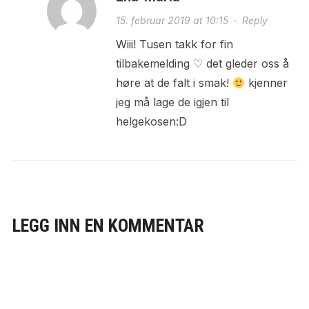
15. februar 2019 at 10:15
·
Reply
Wiii! Tusen takk for fin
tilbakemelding ♡ det gleder oss å
høre at de falt i smak!
kjenner
jeg må lage de igjen til
helgekosen:D
LEGG INN EN KOMMENTAR