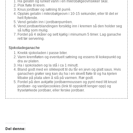
Ha gelatin og lunket vann i en mikrobølgeovnsikker skål.
Pisk fløte til krem.
Knus jordbær og søtning til purrè.
Oppløs gelatin i mikrobølgeovn i 10-15 sekunder, eller til det er
helt flytende.
Vend gelatin inn i jordbærpurrèen.
Vend jordbærblandingen forsiktig inn i kremen så den holder seg
så luftig som mulig.
Fordel på 4 skåler og sett kjølig i minumum 5 timer. Lag ganache
rett før servering.
Sjokoladeganache
Knekk sjokoladen i passe biter.
Varm kremfløten og eventuelt søtning og essens til kokepunkt og
dra av platen.
Ha i sjokoladen og la stå i ca 1 minutt.
Bland godt med en slikkepott til du får en jevn og glatt saus. Hvis
ganachen grøter seg kan du ha i en skvett fløte til og ha kjelen
tilbake på plata uten å slå på varmen. Rør godt.
Fordel på den avkjølte jordbærmoussen og pynt med litt knust
jordbær- og vaniljecookies (link til oppskrift lenger opp) og
frysetørkede jordbær, eller ferske jordbær.
Del denne: