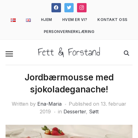
facebook
twitter
instagram
HJEM
HVEM ER VI?
KONTAKT OSS
PERSONVERNERKLÆRING
Fett & Forstand
Jordbærmousse med
sjokoladeganache!
Written by
Ena-Maria
Published on
13. februar
2019
in
Desserter
,
Søtt