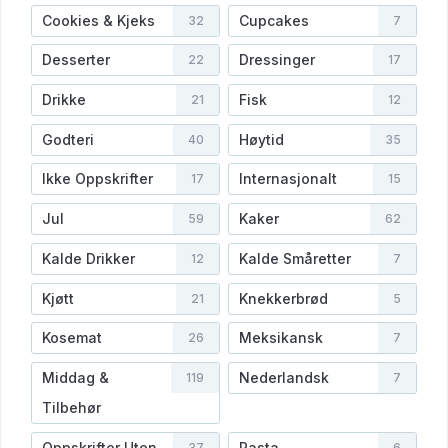
Cookies & Kjeks
Cupcakes
32
7
Desserter
Dressinger
22
17
Drikke
Fisk
21
12
Godteri
Høytid
40
35
Ikke Oppskrifter
Internasjonalt
17
15
Jul
Kaker
59
62
Kalde Drikker
Kalde Småretter
12
7
Kjøtt
Knekkerbrød
21
5
Kosemat
Meksikansk
26
7
Middag &
Nederlandsk
119
7
Tilbehør
Oppskrifter Uten
Pasta
37
6