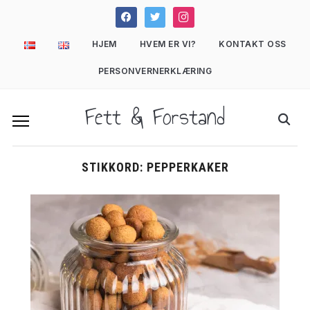
facebook
twitter
instagram
HJEM
HVEM ER VI?
KONTAKT OSS
PERSONVERNERKLÆRING
Fett & Forstand
STIKKORD:
PEPPERKAKER