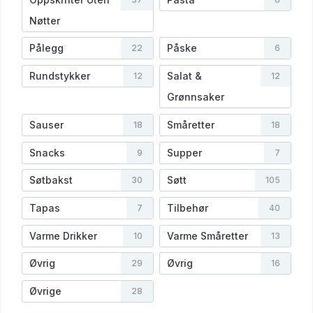
Nøtter
Pålegg
Påske
22
6
Rundstykker
Salat &
12
12
Grønnsaker
Sauser
Småretter
18
18
Snacks
Supper
9
7
Søtbakst
Søtt
30
105
Tapas
Tilbehør
7
40
Varme Drikker
Varme Småretter
10
13
Øvrig
Øvrig
29
16
Øvrige
28