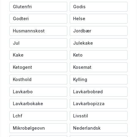
Glutenfri
Godis
Godteri
Helse
Husmannskost
Jordbær
Jul
Julekake
Kake
Keto
Ketogent
Kosemat
Kosthold
Kylling
Lavkarbo
Lavkarbobrød
Lavkarbokake
Lavkarbopizza
Lchf
Livsstil
Mikrobølgeovn
Nederlandsk