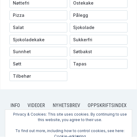
Nøttefri
Ostekake
Pizza
Pålegg
Salat
Sjokolade
Sjokoladekake
Sukkerfri
Sunnhet
Søtbakst
Søtt
Tapas
Tilbehør
INFO
VIDEOER
NYHETSBREV
OPPSKRIFTSINDEX
OPPSKRIFTER
PRIVACY POLICY
CONTACT US
Privacy & Cookies: This site uses cookies. By continuing to use
this website, you agree to their use.
KONTAKT OSS
HVEM ER VI?
ABOUT US
To find out more, including how to control cookies, see here:
Cookie-erklæring