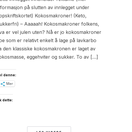
nformasjon på slutten av innlegget under
ppskriftskortet) Kokosmakroner! (Keto,
ukkerfri) – Aaaaah! Kokosmakroner folkens,
va er vel julen uten? Nå er jo kokosmakroner
oe som er relativt enkelt å lage på lavkarbo
a den klassiske kokosmakronen er laget av
okosmasse, eggehviter og sukker. To av […]
el denne:
Mer
k dette: