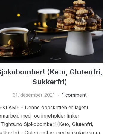
Sjokobomber! (Keto, Glutenfri,
Sukkerfri)
31. desember 2021
1 comment
EKLAME – Denne oppskriften er laget i
amarbeid med- og inneholder linker
il Tights.no Sjokobomber! (Keto, Glutenfri,
ukkerfri) – Gule bomber med sjokoladekrem