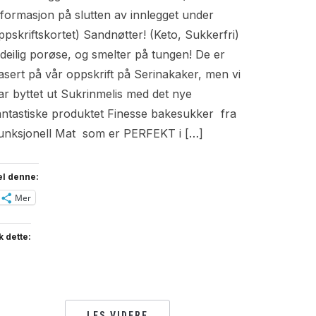
nformasjon på slutten av innlegget under
ppskriftskortet) Sandnøtter! (Keto, Sukkerfri)
 deilig porøse, og smelter på tungen! De er
asert på vår oppskrift på Serinakaker, men vi
ar byttet ut Sukrinmelis med det nye
antastiske produktet Finesse bakesukker fra
unksjonell Mat som er PERFEKT i […]
el denne:
Mer
k dette:
LES VIDERE