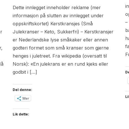
i
Dette innlegget inneholder reklame (mer
o
informasjon på slutten av innlegget under
–
oppskriftskortet) Kerstkransjes (Små
b
r
Julekranser – Keto, Sukkerfri) – Kerstkransjer
h
er Nederlandske lyse småkaker eller annen
f
r,
godteri formet som små kranser som gjerne
F
henges i juletreet. Fra wikipedia (oversatt til
Nå
Norsk): «En julekrans er en rund kjeks eller
godbit i […]
D
Del denne:
Li
Mer
Lik dette: