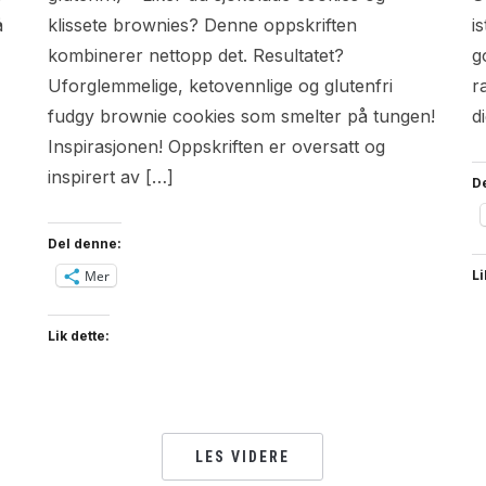
å
klissete brownies? Denne oppskriften
i
kombinerer nettopp det. Resultatet?
g
Uforglemmelige, ketovennlige og glutenfri
r
fudgy brownie cookies som smelter på tungen!
d
Inspirasjonen! Oppskriften er oversatt og
inspirert av […]
D
Del denne:
Mer
Li
Lik dette:
LES VIDERE