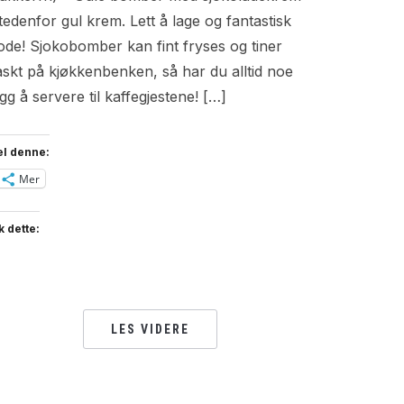
stedenfor gul krem. Lett å lage og fantastisk
ode! Sjokobomber kan fint fryses og tiner
askt på kjøkkenbenken, så har du alltid noe
igg å servere til kaffegjestene! […]
el denne:
Mer
k dette:
LES VIDERE