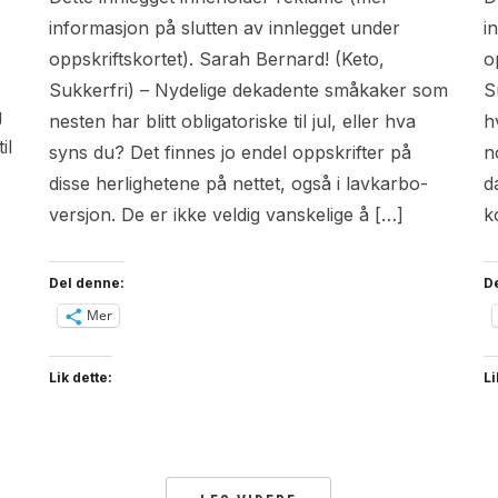
informasjon på slutten av innlegget under
i
oppskriftskortet). Sarah Bernard! (Keto,
o
Sukkerfri) – Nydelige dekadente småkaker som
S
g
nesten har blitt obligatoriske til jul, eller hva
h
il
syns du? Det finnes jo endel oppskrifter på
n
disse herlighetene på nettet, også i lavkarbo-
d
versjon. De er ikke veldig vanskelige å […]
k
Del denne:
D
Mer
Lik dette:
Li