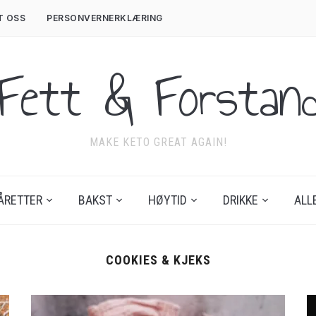
T OSS
PERSONVERNERKLÆRING
Fett & Forstan
MAKE KETO GREAT AGAIN!
ÅRETTER
BAKST
HØYTID
DRIKKE
ALL
COOKIES & KJEKS