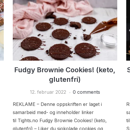
Fudgy Brownie Cookies! (keto,
glutenfri)
12. februar 2022
0 comments
REKLAME – Denne oppskriften er laget i
R
samarbeid med- og inneholder linker
s
til Tights.no Fudgy Brownie Cookies! (keto,
t
glutenfri) – Liker du sjokolade cookies og
S