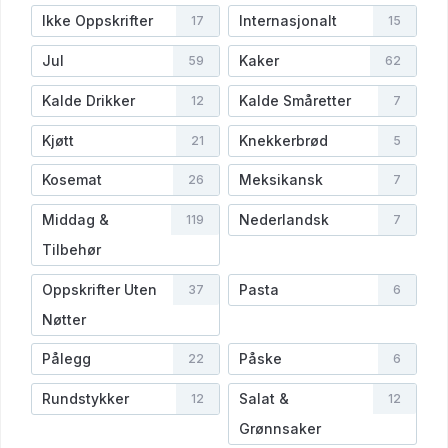
Ikke Oppskrifter
Internasjonalt
17
15
Jul
Kaker
59
62
Kalde Drikker
Kalde Småretter
12
7
Kjøtt
Knekkerbrød
21
5
Kosemat
Meksikansk
26
7
Middag &
Nederlandsk
119
7
Tilbehør
Oppskrifter Uten
Pasta
37
6
Nøtter
Pålegg
Påske
22
6
Rundstykker
Salat &
12
12
Grønnsaker