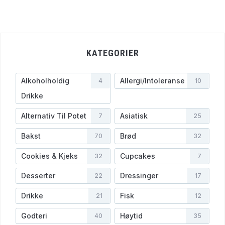
KATEGORIER
Alkoholholdig
Allergi/Intoleranse
4
10
Drikke
Alternativ Til Potet
Asiatisk
7
25
Bakst
Brød
70
32
Cookies & Kjeks
Cupcakes
32
7
Desserter
Dressinger
22
17
Drikke
Fisk
21
12
Godteri
Høytid
40
35