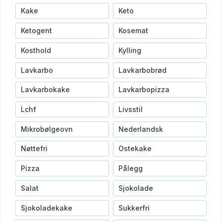
Kake
Keto
Ketogent
Kosemat
Kosthold
Kylling
Lavkarbo
Lavkarbobrød
Lavkarbokake
Lavkarbopizza
Lchf
Livsstil
Mikrobølgeovn
Nederlandsk
Nøttefri
Ostekake
Pizza
Pålegg
Salat
Sjokolade
Sjokoladekake
Sukkerfri