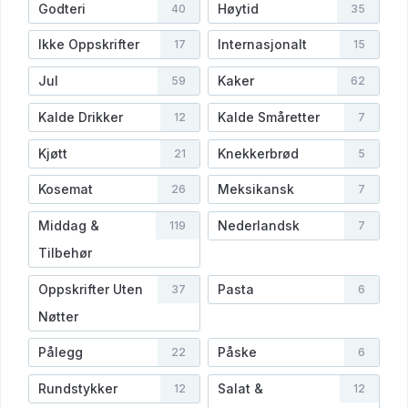
Godteri
Høytid
40
35
Ikke Oppskrifter
Internasjonalt
17
15
Jul
Kaker
59
62
Kalde Drikker
Kalde Småretter
12
7
Kjøtt
Knekkerbrød
21
5
Kosemat
Meksikansk
26
7
Middag &
Nederlandsk
119
7
Tilbehør
Oppskrifter Uten
Pasta
37
6
Nøtter
Pålegg
Påske
22
6
Rundstykker
Salat &
12
12