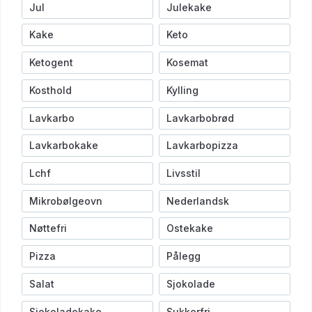
Jul
Julekake
Kake
Keto
Ketogent
Kosemat
Kosthold
Kylling
Lavkarbo
Lavkarbobrød
Lavkarbokake
Lavkarbopizza
Lchf
Livsstil
Mikrobølgeovn
Nederlandsk
Nøttefri
Ostekake
Pizza
Pålegg
Salat
Sjokolade
Sjokoladekake
Sukkerfri