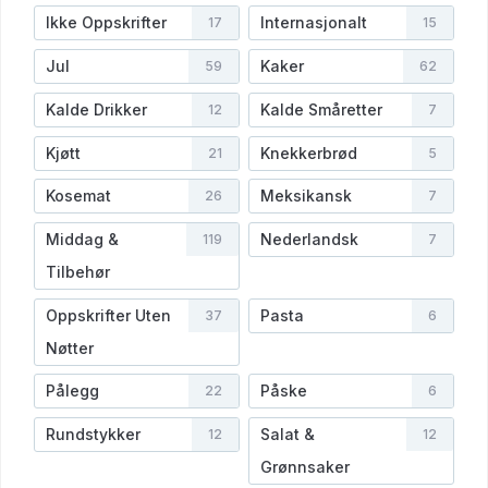
Ikke Oppskrifter
Internasjonalt
17
15
Jul
Kaker
59
62
Kalde Drikker
Kalde Småretter
12
7
Kjøtt
Knekkerbrød
21
5
Kosemat
Meksikansk
26
7
Middag &
Nederlandsk
119
7
Tilbehør
Oppskrifter Uten
Pasta
37
6
Nøtter
Pålegg
Påske
22
6
Rundstykker
Salat &
12
12
Grønnsaker