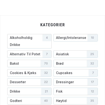
KATEGORIER
Alkoholholdig
Allergi/Intoleranse
4
10
Drikke
Alternativ Til Potet
Asiatisk
7
25
Bakst
Brød
70
32
Cookies & Kjeks
Cupcakes
32
7
Desserter
Dressinger
22
17
Drikke
Fisk
21
12
Godteri
Høytid
40
35