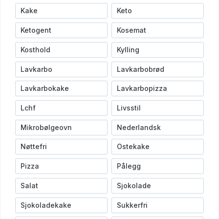
Kake
Keto
Ketogent
Kosemat
Kosthold
Kylling
Lavkarbo
Lavkarbobrød
Lavkarbokake
Lavkarbopizza
Lchf
Livsstil
Mikrobølgeovn
Nederlandsk
Nøttefri
Ostekake
Pizza
Pålegg
Salat
Sjokolade
Sjokoladekake
Sukkerfri