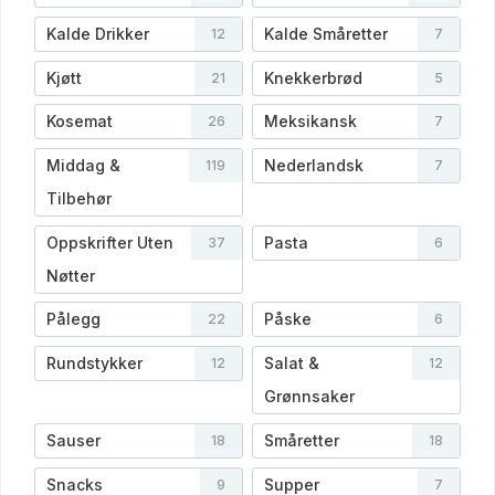
Kalde Drikker
Kalde Småretter
12
7
Kjøtt
Knekkerbrød
21
5
Kosemat
Meksikansk
26
7
Middag &
Nederlandsk
119
7
Tilbehør
Oppskrifter Uten
Pasta
37
6
Nøtter
Pålegg
Påske
22
6
Rundstykker
Salat &
12
12
Grønnsaker
Sauser
Småretter
18
18
Snacks
Supper
9
7