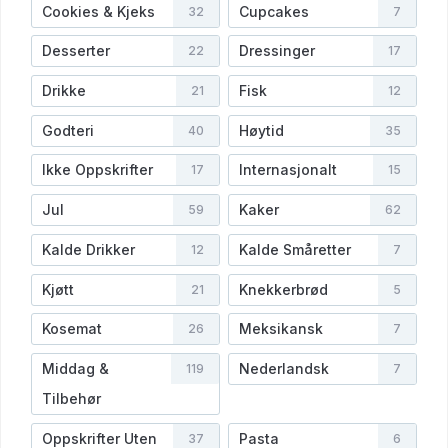
Cookies & Kjeks
Cupcakes
32
7
Desserter
Dressinger
22
17
Drikke
Fisk
21
12
Godteri
Høytid
40
35
Ikke Oppskrifter
Internasjonalt
17
15
Jul
Kaker
59
62
Kalde Drikker
Kalde Småretter
12
7
Kjøtt
Knekkerbrød
21
5
Kosemat
Meksikansk
26
7
Middag &
Nederlandsk
119
7
Tilbehør
Oppskrifter Uten
Pasta
37
6