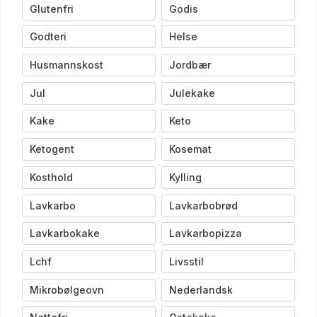
Glutenfri
Godis
Godteri
Helse
Husmannskost
Jordbær
Jul
Julekake
Kake
Keto
Ketogent
Kosemat
Kosthold
Kylling
Lavkarbo
Lavkarbobrød
Lavkarbokake
Lavkarbopizza
Lchf
Livsstil
Mikrobølgeovn
Nederlandsk