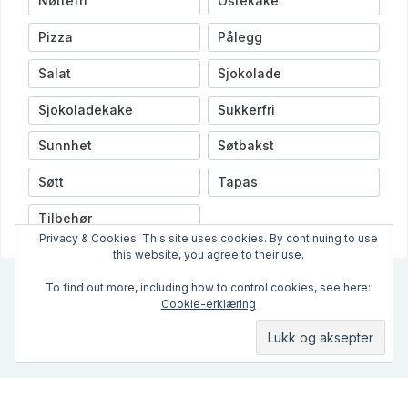
Nøttefri
Ostekake
Pizza
Pålegg
Salat
Sjokolade
Sjokoladekake
Sukkerfri
Sunnhet
Søtbakst
Søtt
Tapas
Tilbehør
Privacy & Cookies: This site uses cookies. By continuing to use
this website, you agree to their use.
To find out more, including how to control cookies, see here:
Cookie-erklæring
INFO
VIDEOER
NYHETSBREV
OPPSKRIFTSINDEX
OPPSKRIFTER
PRIVACY POLICY
CONTACT US
KONTAKT OSS
HVEM ER VI?
ABOUT US