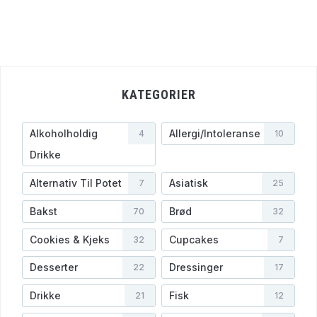
KATEGORIER
Alkoholholdig
Allergi/Intoleranse
4
10
Drikke
Alternativ Til Potet
Asiatisk
7
25
Bakst
Brød
70
32
Cookies & Kjeks
Cupcakes
32
7
Desserter
Dressinger
22
17
Drikke
Fisk
21
12