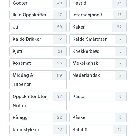
Godteri
Høytid
40
35
Ikke Oppskrifter
Internasjonalt
17
15
Jul
Kaker
59
62
Kalde Drikker
Kalde Småretter
12
7
Kjøtt
Knekkerbrød
21
5
Kosemat
Meksikansk
26
7
Middag &
Nederlandsk
119
7
Tilbehør
Oppskrifter Uten
Pasta
37
6
Nøtter
Pålegg
Påske
22
6
Rundstykker
Salat &
12
12