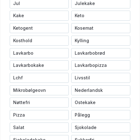
Jul
Julekake
Kake
Keto
Ketogent
Kosemat
Kosthold
Kylling
Lavkarbo
Lavkarbobrød
Lavkarbokake
Lavkarbopizza
Lchf
Livsstil
Mikrobølgeovn
Nederlandsk
Nøttefri
Ostekake
Pizza
Pålegg
Salat
Sjokolade
Sjokoladekake
Sukkerfri