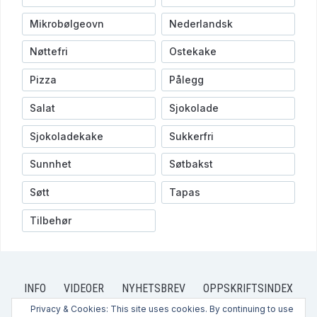
Mikrobølgeovn
Nederlandsk
Nøttefri
Ostekake
Pizza
Pålegg
Salat
Sjokolade
Sjokoladekake
Sukkerfri
Sunnhet
Søtbakst
Søtt
Tapas
Tilbehør
INFO
VIDEOER
NYHETSBREV
OPPSKRIFTSINDEX
OPPSKRIFTER
PRIVACY POLICY
CONTACT US
Privacy & Cookies: This site uses cookies. By continuing to use