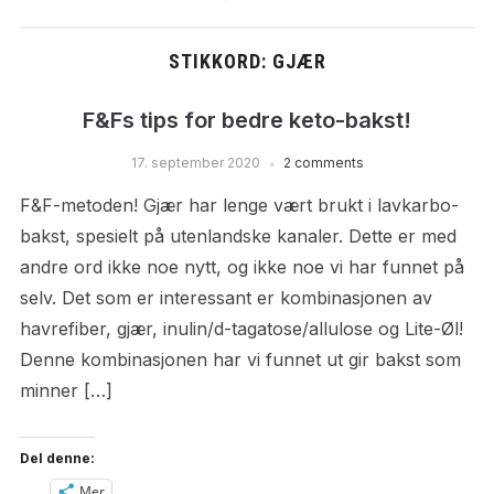
STIKKORD:
GJÆR
F&Fs tips for bedre keto-bakst!
17. september 2020
2 comments
F&F-metoden! Gjær har lenge vært brukt i lavkarbo-
bakst, spesielt på utenlandske kanaler. Dette er med
andre ord ikke noe nytt, og ikke noe vi har funnet på
selv. Det som er interessant er kombinasjonen av
havrefiber, gjær, inulin/d-tagatose/allulose og Lite-Øl!
Denne kombinasjonen har vi funnet ut gir bakst som
minner […]
Del denne:
Mer