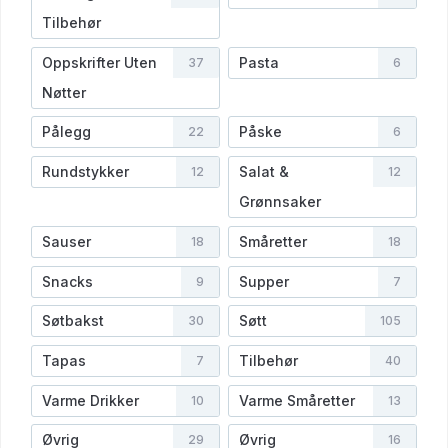
Tilbehør
Oppskrifter Uten
Pasta
37
6
Nøtter
Pålegg
Påske
22
6
Rundstykker
Salat &
12
12
Grønnsaker
Sauser
Småretter
18
18
Snacks
Supper
9
7
Søtbakst
Søtt
30
105
Tapas
Tilbehør
7
40
Varme Drikker
Varme Småretter
10
13
Øvrig
Øvrig
29
16