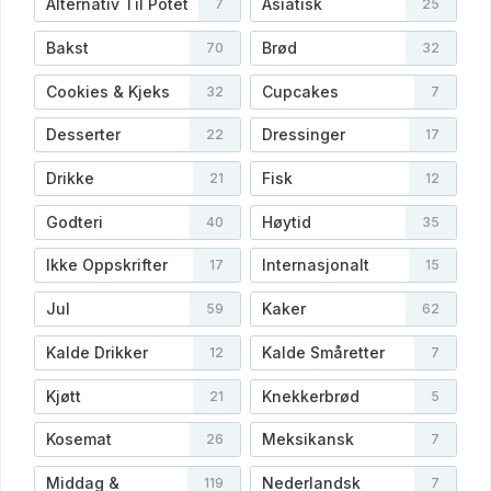
Alternativ Til Potet
Asiatisk
7
25
Bakst
Brød
70
32
Cookies & Kjeks
Cupcakes
32
7
Desserter
Dressinger
22
17
Drikke
Fisk
21
12
Godteri
Høytid
40
35
Ikke Oppskrifter
Internasjonalt
17
15
Jul
Kaker
59
62
Kalde Drikker
Kalde Småretter
12
7
Kjøtt
Knekkerbrød
21
5
Kosemat
Meksikansk
26
7
Middag &
Nederlandsk
119
7