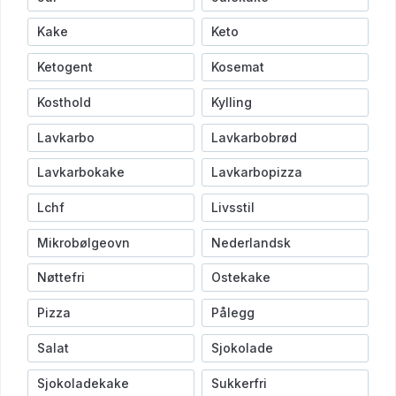
Kake
Keto
Ketogent
Kosemat
Kosthold
Kylling
Lavkarbo
Lavkarbobrød
Lavkarbokake
Lavkarbopizza
Lchf
Livsstil
Mikrobølgeovn
Nederlandsk
Nøttefri
Ostekake
Pizza
Pålegg
Salat
Sjokolade
Sjokoladekake
Sukkerfri