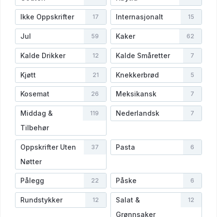
Ikke Oppskrifter
Internasjonalt
17
15
Jul
Kaker
59
62
Kalde Drikker
Kalde Småretter
12
7
Kjøtt
Knekkerbrød
21
5
Kosemat
Meksikansk
26
7
Middag &
Nederlandsk
119
7
Tilbehør
Oppskrifter Uten
Pasta
37
6
Nøtter
Pålegg
Påske
22
6
Rundstykker
Salat &
12
12
Grønnsaker