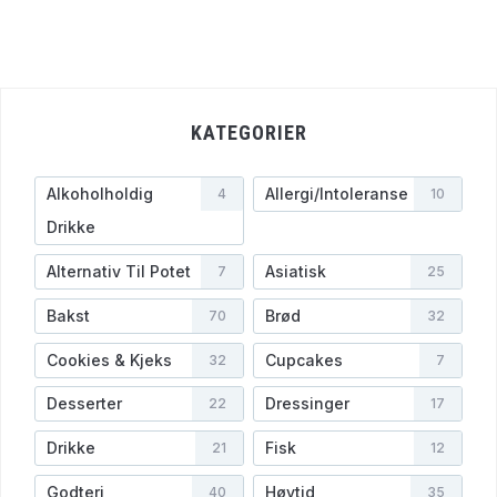
KATEGORIER
Alkoholholdig
Allergi/Intoleranse
4
10
Drikke
Alternativ Til Potet
Asiatisk
7
25
Bakst
Brød
70
32
Cookies & Kjeks
Cupcakes
32
7
Desserter
Dressinger
22
17
Drikke
Fisk
21
12
Godteri
Høytid
40
35