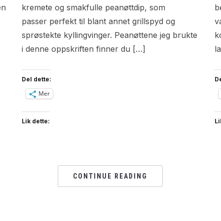
en
kremete og smakfulle peanøttdip, som
b
passer perfekt til blant annet grillspyd og
v
sprøstekte kyllingvinger. Peanøttene jeg brukte
k
i denne oppskriften finner du […]
l
Del dette:
De
Mer
Lik dette:
Li
CONTINUE READING