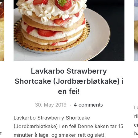
Lavkarbo Strawberry
Shortcake (Jordbærbløtkake) i
en fei!
30. May 2019
4 comments
L
r
Lavkarbo Strawberry Shortcake
c
(Jordbærbløtkake) i en fei! Denne kaken tar 15
t
b
minutter å lage, og smaker rett og slett