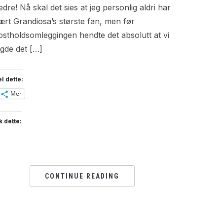
edre! Nå skal det sies at jeg personlig aldri har
ært Grandiosa’s største fan, men før
ostholdsomleggingen hendte det absolutt at vi
agde det […]
l dette:
Mer
k dette:
CONTINUE READING