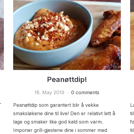
Peanøttdip!
18. May 2019
0 comments
T
Peanøttdip som garantert blir å vekke
L
smaksløkene dine til live! Den er relativt lett å
t
lage og smaker like god kald som varm.
f
Imponer grill-gjestene dine i sommer med
t