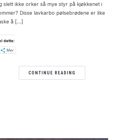
g slett ikke orker så mye styr på kjøkkenet i
ommer? Disse lavkarbo pølsebrødene er like
aske å […]
l dette:
Mer
CONTINUE READING