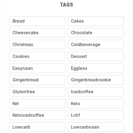
TAGS
Bread
Cakes
Cheesecake
Chocolate
Christmas
Coldbeverage
Cookies
Dessert
Easynaan
Eggless
Gingerbread
Gingerbreadcookie
Glutenfree
Icedcoffee
Ket
Keto
Ketoicedcoffee
Lchf
Lowcarb
Lowcarbnaan